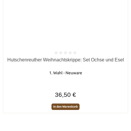
Durchschnittliche Bewertung von 0 von 5 Sternen
Hutschenreuther Weihnachtskrippe: Set Ochse und Esel
1. Wahl - Neuware
Regulärer Preis:
36,50 €
In den Warenkorb