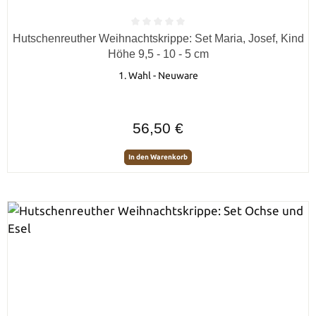
Durchschnittliche Bewertung von 0 von 5 Sternen
Hutschenreuther Weihnachtskrippe: Set Maria, Josef, Kind
Höhe 9,5 - 10 - 5 cm
1. Wahl - Neuware
Regulärer Preis:
56,50 €
In den Warenkorb