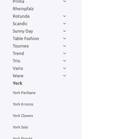
Prima
Rheinpfalz
Rotunda
Scandic
Sunny Day
Table Fashion
Tournee
Trend
Trio
Vario
Wave
York
York Parklane
York Kronos
York Clowns
York Solo
York Fionda