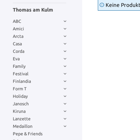
Keine Produk
Thomas am Kulm
ABC
Amici
Arcta
Casa
Corda
Eva
Family
Festival
Finlandia
Form T
Holiday
Janosch
Kiruna
Lanzette
Medaillon
Pepe & Friends