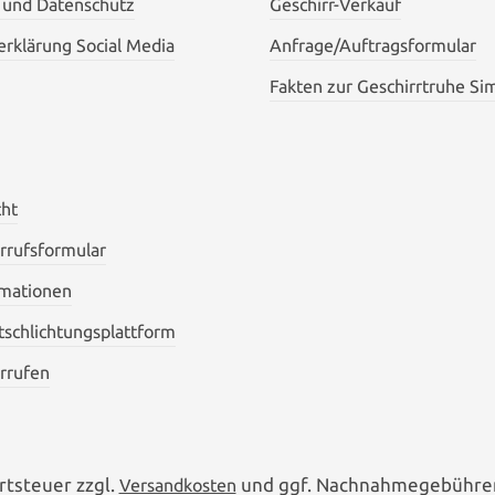
 und Datenschutz
Geschirr-Verkauf
rklärung Social Media
Anfrage/Auftragsformular
Fakten zur Geschirrtruhe Si
cht
rrufsformular
mationen
itschlichtungsplattform
rrufen
rtsteuer zzgl.
und ggf. Nachnahmegebühren
Versandkosten