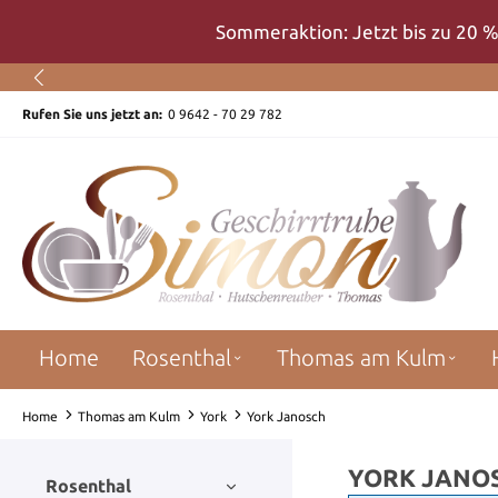
um Hauptinhalt springen
Zur Suche springen
Zur Hauptnavigation springen
Sommeraktion: Jetzt bis zu 20 %
Rufen Sie uns jetzt an:
0 9642 - 70 29 782
Home
Rosenthal
Thomas am Kulm
Home
Thomas am Kulm
York
York Janosch
YORK JANO
Rosenthal