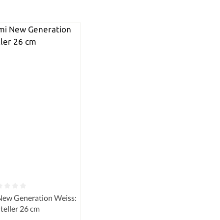
e Bewertung von 0 von 5 Sternen
New Generation Weiss:
teller 26 cm