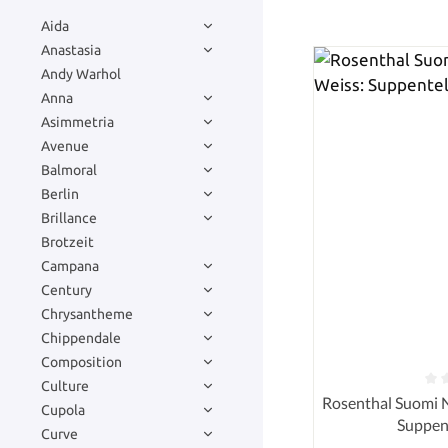
Aida
Anastasia
Andy Warhol
Anna
Asimmetria
Avenue
Balmoral
Berlin
Brillance
Brotzeit
Campana
Century
Chrysantheme
Chippendale
Composition
Culture
Durchschnittlich
Rosenthal Suomi 
Cupola
Suppen
Curve