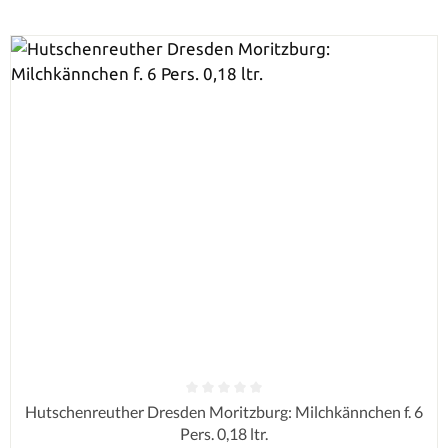
Durchschnittliche Bewertung von 0 von 5 Sternen
Hutschenreuther Dresden Moritzburg: Milchkännchen f. 6
Pers. 0,18 ltr.