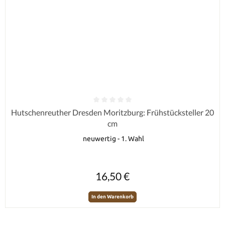
Durchschnittliche Bewertung von 0 von 5 Sternen
Hutschenreuther Dresden Moritzburg: Frühstücksteller 20
cm
neuwertig - 1. Wahl
Regulärer Preis:
16,50 €
In den Warenkorb