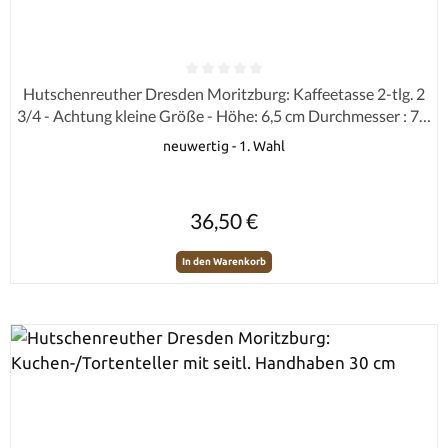
Durchschnittliche Bewertung von 0 von 5 Sternen
Hutschenreuther Dresden Moritzburg: Kaffeetasse 2-tlg. 2
3/4 - Achtung kleine Größe - Höhe: 6,5 cm Durchmesser : 7,2
cm
neuwertig - 1. Wahl
Regulärer Preis:
36,50 €
In den Warenkorb