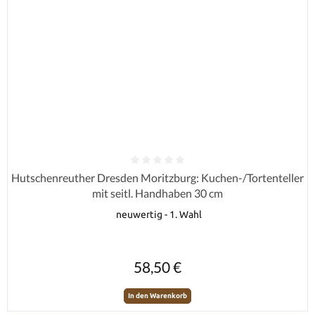
Durchschnittliche Bewertung von 0 von 5 Sternen
Hutschenreuther Dresden Moritzburg: Kuchen-/Tortenteller
mit seitl. Handhaben 30 cm
neuwertig - 1. Wahl
Regulärer Preis:
58,50 €
In den Warenkorb