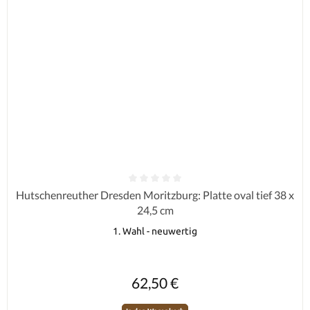
Durchschnittliche Bewertung von 0 von 5 Sternen
Hutschenreuther Dresden Moritzburg: Platte oval tief 38 x
24,5 cm
1. Wahl - neuwertig
Regulärer Preis:
62,50 €