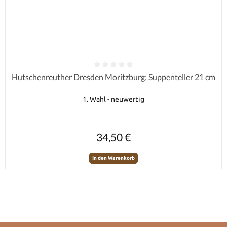
Durchschnittliche Bewertung von 0 von 5 Sternen
Hutschenreuther Dresden Moritzburg: Suppenteller 21 cm
1. Wahl - neuwertig
Regulärer Preis:
34,50 €
In den Warenkorb