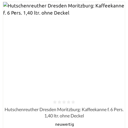
Durchschnittliche Bewertung von 0 von 5 Sternen
Hutschenreuther Dresden Moritzburg: Kaffeekanne f. 6 Pers.
1,40 ltr. ohne Deckel
neuwertig