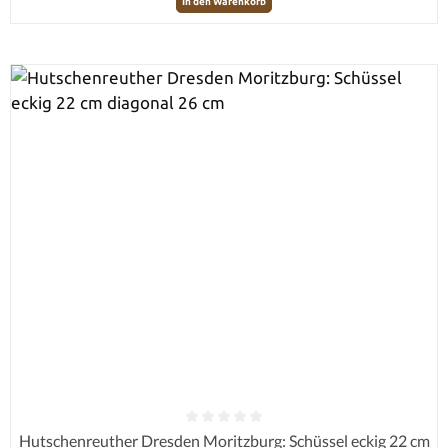
In den Warenkorb
Durchschnittliche Bewertung von 0 von 5 Sternen
Hutschenreuther Dresden Moritzburg: Schüssel eckig 22 cm