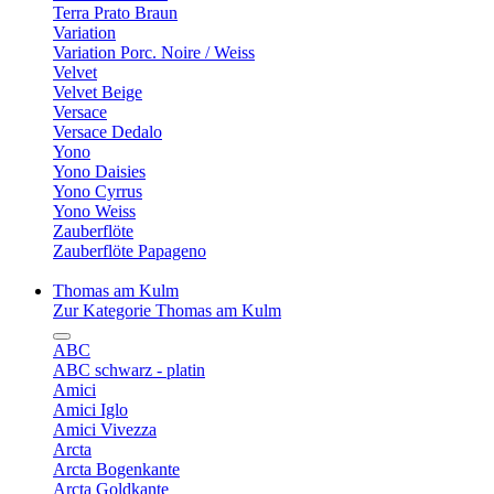
Terra Prato Braun
Variation
Variation Porc. Noire / Weiss
Velvet
Velvet Beige
Versace
Versace Dedalo
Yono
Yono Daisies
Yono Cyrrus
Yono Weiss
Zauberflöte
Zauberflöte Papageno
Thomas am Kulm
Zur Kategorie Thomas am Kulm
ABC
ABC schwarz - platin
Amici
Amici Iglo
Amici Vivezza
Arcta
Arcta Bogenkante
Arcta Goldkante