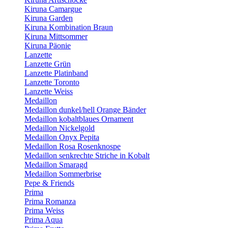
Kiruna Camargue
Kiruna Garden
Kiruna Kombination Braun
Kiruna Mittsommer
Kiruna Päonie
Lanzette
Lanzette Grün
Lanzette Platinband
Lanzette Toronto
Lanzette Weiss
Medaillon
Medaillon dunkel/hell Orange Bänder
Medaillon kobaltblaues Ornament
Medaillon Nickelgold
Medaillon Onyx Pepita
Medaillon Rosa Rosenknospe
Medaillon senkrechte Striche in Kobalt
Medaillon Smaragd
Medaillon Sommerbrise
Pepe & Friends
Prima
Prima Romanza
Prima Weiss
Prima Aqua