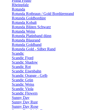
Prima Frutto
Rheinpfalz
Rotunda
Rotunda Rotbraun / Gold Bordürenrand
Rotunda Goldbordüre
Rotunda Kobalt
Rotunda Blüten Schwarz
Rotunda Weiss
Rotunda Platinband dünn
Rotunda Blaurand
Rotunda Goldband
Rotunda Gold - Silber Rand
Scandic
Scandic Fjord
Scandic Shadow
Scandic Rot
Scandic Eisenbahn
Scandic Orange - Gelb
Scandic Grün
Scandic Weiss
Scandic Viola
Scandic Flowers
Sunny Day
Sunny Day Rust
Sunny Day Rose