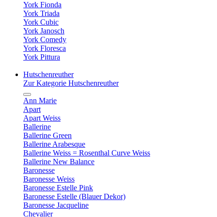
York Fionda
York Triada
York Cubic
York Janosch
York Comedy
York Floresca
York Pittura
Hutschenreuther
Zur Kategorie Hutschenreuther
Ann Marie
Apart
Apart Weiss
Ballerine
Ballerine Green
Ballerine Arabesque
Ballerine Weiss = Rosenthal Curve Weiss
Ballerine New Balance
Baronesse
Baronesse Weiss
Baronesse Estelle Pink
Baronesse Estelle (Blauer Dekor)
Baronesse Jacqueline
Chevalier