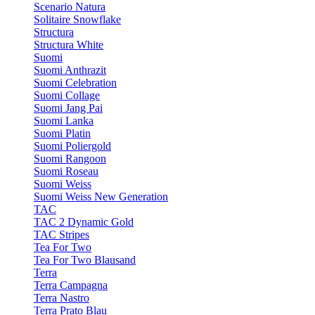
Scenario Natura
Solitaire Snowflake
Structura
Structura White
Suomi
Suomi Anthrazit
Suomi Celebration
Suomi Collage
Suomi Jang Pai
Suomi Lanka
Suomi Platin
Suomi Poliergold
Suomi Rangoon
Suomi Roseau
Suomi Weiss
Suomi Weiss New Generation
TAC
TAC 2 Dynamic Gold
TAC Stripes
Tea For Two
Tea For Two Blausand
Terra
Terra Campagna
Terra Nastro
Terra Prato Blau