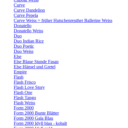
Curve
Curve Dandelion
Curve Pepela
Curve Weiss = früher Hutschenreuther Ballerine Weiss
Donatello
Donatello Weiss
Duo
Duo Indian Rice
Duo Poetic
Duo Weiss
Else
Else Blaue Stunde Fasan
Else Hänsel und Gretel
Empire
Flash
Flash Frisco
Flash Love Story
Flash One
Flash Tango
Flash Weiss
Form 2000
Form 2000 Bunte Blätter
Form 2000 Gala Blau
Form 2000 Idyll blau - kobalt