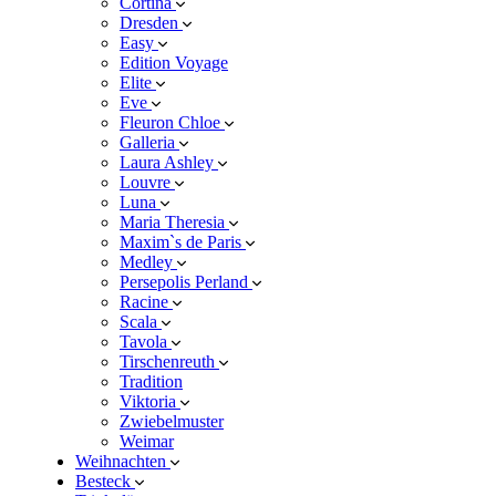
Cortina
Dresden
Easy
Edition Voyage
Elite
Eve
Fleuron Chloe
Galleria
Laura Ashley
Louvre
Luna
Maria Theresia
Maxim`s de Paris
Medley
Persepolis Perland
Racine
Scala
Tavola
Tirschenreuth
Tradition
Viktoria
Zwiebelmuster
Weimar
Weihnachten
Besteck