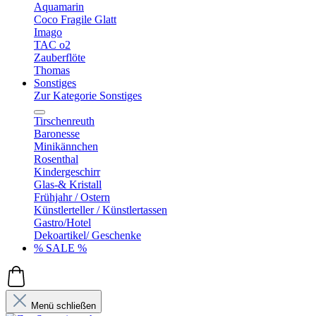
Aquamarin
Coco Fragile Glatt
Imago
TAC o2
Zauberflöte
Thomas
Sonstiges
Zur Kategorie Sonstiges
Tirschenreuth
Baronesse
Minikännchen
Rosenthal
Kindergeschirr
Glas-& Kristall
Frühjahr / Ostern
Künstlerteller / Künstlertassen
Gastro/Hotel
Dekoartikel/ Geschenke
% SALE %
Menü schließen