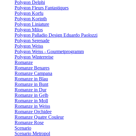
Polygon Delphi
Polygon Fleurs Fantastiques
Polygon Korfu
Polygon Korinth
Polygon Liniature
Polygon Milos
Polygon Palladio Design Eduardo Paolozzi
Polygon Serenade
Polygon Weiss
Polygon Weiss - Gourmetprogramm
Polygon Winterreise
Romanze
Romanze Benares
Romanze Campana
Romanze in Blau
Romanze in Bunt
Romanze in Dur
Romanze in Gelb
Romanze in Moll
Romanze in Weiss
Romanze Orchidee
Romanze Quatre Couleur
Romanze Rose
Scenario
Scenario Metropol