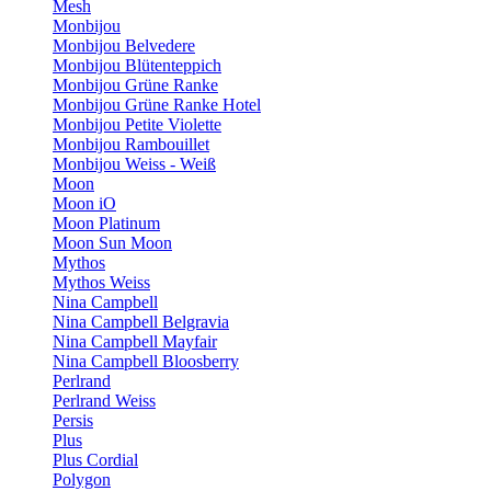
Mesh
Monbijou
Monbijou Belvedere
Monbijou Blütenteppich
Monbijou Grüne Ranke
Monbijou Grüne Ranke Hotel
Monbijou Petite Violette
Monbijou Rambouillet
Monbijou Weiss - Weiß
Moon
Moon iO
Moon Platinum
Moon Sun Moon
Mythos
Mythos Weiss
Nina Campbell
Nina Campbell Belgravia
Nina Campbell Mayfair
Nina Campbell Bloosberry
Perlrand
Perlrand Weiss
Persis
Plus
Plus Cordial
Polygon