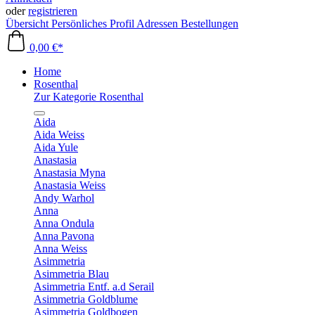
oder
registrieren
Übersicht
Persönliches Profil
Adressen
Bestellungen
0,00 €*
Home
Rosenthal
Zur Kategorie Rosenthal
Aida
Aida Weiss
Aida Yule
Anastasia
Anastasia Myna
Anastasia Weiss
Andy Warhol
Anna
Anna Ondula
Anna Pavona
Anna Weiss
Asimmetria
Asimmetria Blau
Asimmetria Entf. a.d Serail
Asimmetria Goldblume
Asimmetria Goldbogen