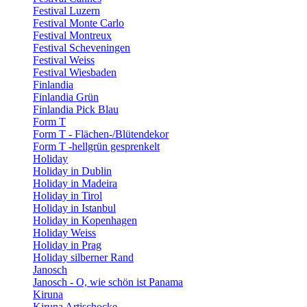
Festival Luzern
Festival Monte Carlo
Festival Montreux
Festival Scheveningen
Festival Weiss
Festival Wiesbaden
Finlandia
Finlandia Grün
Finlandia Pick Blau
Form T
Form T - Flächen-/Blütendekor
Form T -hellgrün gesprenkelt
Holiday
Holiday in Dublin
Holiday in Madeira
Holiday in Tirol
Holiday in Istanbul
Holiday in Kopenhagen
Holiday Weiss
Holiday in Prag
Holiday silberner Rand
Janosch
Janosch - O, wie schön ist Panama
Kiruna
Kiruna Artischocke