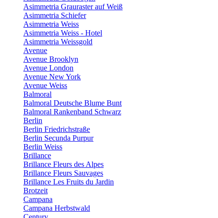
Asimmetria Grauraster auf Weiß
Asimmetria Schiefer
Asimmetria Weiss
Asimmetria Weiss - Hotel
Asimmetria Weissgold
Avenue
Avenue Brooklyn
Avenue London
Avenue New York
Avenue Weiss
Balmoral
Balmoral Deutsche Blume Bunt
Balmoral Rankenband Schwarz
Berlin
Berlin Friedrichstraße
Berlin Secunda Purpur
Berlin Weiss
Brillance
Brillance Fleurs des Alpes
Brillance Fleurs Sauvages
Brillance Les Fruits du Jardin
Brotzeit
Campana
Campana Herbstwald
Century