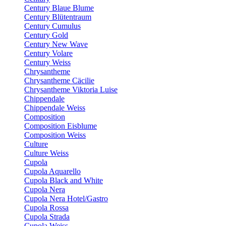
Century Blaue Blume
Century Blütentraum
Century Cumulus
Century Gold
Century New Wave
Century Volare
Century Weiss
Chrysantheme
Chrysantheme Cäcilie
Chrysantheme Viktoria Luise
Chippendale
Chippendale Weiss
Composition
Composition Eisblume
Composition Weiss
Culture
Culture Weiss
Cupola
Cupola Aquarello
Cupola Black and White
Cupola Nera
Cupola Nera Hotel/Gastro
Cupola Rossa
Cupola Strada
Cupola Weiss