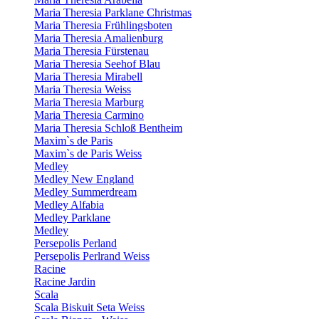
Maria Theresia Parklane Christmas
Maria Theresia Frühlingsboten
Maria Theresia Amalienburg
Maria Theresia Fürstenau
Maria Theresia Seehof Blau
Maria Theresia Mirabell
Maria Theresia Weiss
Maria Theresia Marburg
Maria Theresia Carmino
Maria Theresia Schloß Bentheim
Maxim`s de Paris
Maxim`s de Paris Weiss
Medley
Medley New England
Medley Summerdream
Medley Alfabia
Medley Parklane
Medley
Persepolis Perland
Persepolis Perlrand Weiss
Racine
Racine Jardin
Scala
Scala Biskuit Seta Weiss