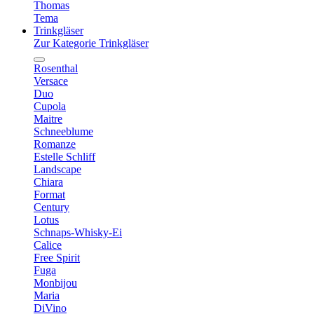
Thomas
Tema
Trinkgläser
Zur Kategorie Trinkgläser
Rosenthal
Versace
Duo
Cupola
Maitre
Schneeblume
Romanze
Estelle Schliff
Landscape
Chiara
Format
Century
Lotus
Schnaps-Whisky-Ei
Calice
Free Spirit
Fuga
Monbijou
Maria
DiVino