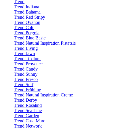
Trend
Trend Indiana
Trend Bahama
Trend Red Stripy
Trend Ovation
Trend Cafe
Trend Pergola
Trend Blue Basic
Trend Natural Inspiration Pistatzie
Trend Living
Trend Jawa
Trend Texttura
Trend Provence
Trend Candy
Trend Sunny
Trend Fresco
Trend Surf
Trend Frühling
Trend Natural Inspiration Creme
Trend Derby
Trend Rosalind
Trend Sea Line
Trend Garden
Trend Casa Mare
Trend Network