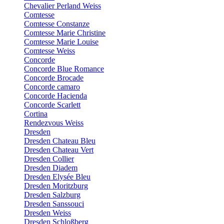
Chevalier Perland Weiss
Comtesse
Comtesse Constanze
Comtesse Marie Christine
Comtesse Marie Louise
Comtesse Weiss
Concorde
Concorde Blue Romance
Concorde Brocade
Concorde camaro
Concorde Hacienda
Concorde Scarlett
Cortina
Rendezvous Weiss
Dresden
Dresden Chateau Bleu
Dresden Chateau Vert
Dresden Collier
Dresden Diadem
Dresden Elysée Bleu
Dresden Moritzburg
Dresden Salzburg
Dresden Sanssouci
Dresden Weiss
Dresden Schloßberg