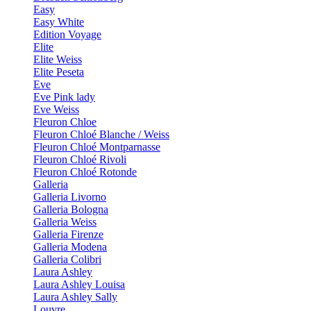
Easy
Easy White
Edition Voyage
Elite
Elite Weiss
Elite Peseta
Eve
Eve Pink lady
Eve Weiss
Fleuron Chloe
Fleuron Chloé Blanche / Weiss
Fleuron Chloé Montparnasse
Fleuron Chloé Rivoli
Fleuron Chloé Rotonde
Galleria
Galleria Livorno
Galleria Bologna
Galleria Weiss
Galleria Firenze
Galleria Modena
Galleria Colibri
Laura Ashley
Laura Ashley Louisa
Laura Ashley Sally
Louvre