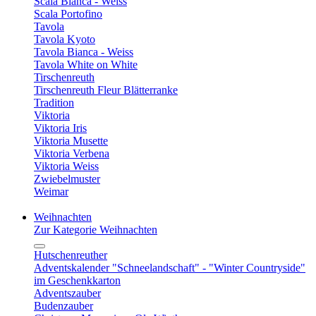
Scala Bianca - Weiss
Scala Portofino
Tavola
Tavola Kyoto
Tavola Bianca - Weiss
Tavola White on White
Tirschenreuth
Tirschenreuth Fleur Blätterranke
Tradition
Viktoria
Viktoria Iris
Viktoria Musette
Viktoria Verbena
Viktoria Weiss
Zwiebelmuster
Weimar
Weihnachten
Zur Kategorie Weihnachten
Hutschenreuther
Adventskalender "Schneelandschaft" - "Winter Countryside"
im Geschenkkarton
Adventszauber
Budenzauber