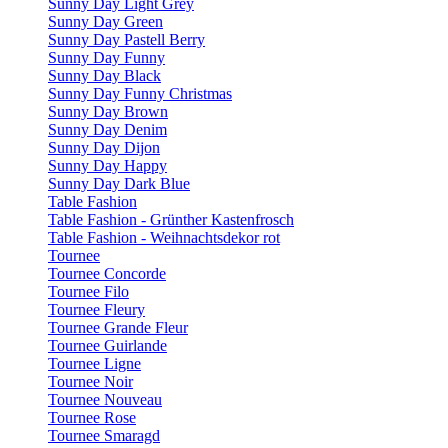
Sunny Day Light Grey
Sunny Day Green
Sunny Day Pastell Berry
Sunny Day Funny
Sunny Day Black
Sunny Day Funny Christmas
Sunny Day Brown
Sunny Day Denim
Sunny Day Dijon
Sunny Day Happy
Sunny Day Dark Blue
Table Fashion
Table Fashion - Grünther Kastenfrosch
Table Fashion - Weihnachtsdekor rot
Tournee
Tournee Concorde
Tournee Filo
Tournee Fleury
Tournee Grande Fleur
Tournee Guirlande
Tournee Ligne
Tournee Noir
Tournee Nouveau
Tournee Rose
Tournee Smaragd