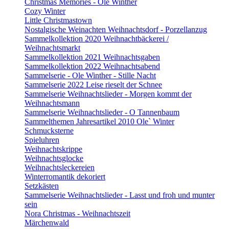
Christmas Memories - Ole Winther
Cozy Winter
Little Christmastown
Nostalgische Weinachten Weihnachtsdorf - Porzellanzug
Sammelkollektion 2020 Weihnachtbäckerei /
Weihnachtsmarkt
Sammelkollektion 2021 Weihnachtsgaben
Sammelkollektion 2022 Weihnachtsabend
Sammelserie - Ole Winther - Stille Nacht
Sammelserie 2022 Leise rieselt der Schnee
Sammelserie Weihnachtslieder - Morgen kommt der
Weihnachtsmann
Sammelserie Weihnachtslieder - O Tannenbaum
Sammelthemen Jahresartikel 2010 Ole` Winter
Schmucksterne
Spieluhren
Weihnachtskrippe
Weihnachtsglocke
Weihnachtsleckereien
Winterromantik dekoriert
Setzkästen
Sammelserie Weihnachtslieder - Lasst und froh und munter
sein
Nora Christmas - Weihnachtszeit
Märchenwald