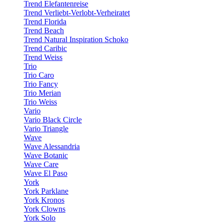
Trend Elefantenreise
Trend Verliebt-Verlobt-Verheiratet
Trend Florida
Trend Beach
Trend Natural Inspiration Schoko
Trend Caribic
Trend Weiss
Trio
Trio Caro
Trio Fancy
Trio Merian
Trio Weiss
Vario
Vario Black Circle
Vario Triangle
Wave
Wave Alessandria
Wave Botanic
Wave Care
Wave El Paso
York
York Parklane
York Kronos
York Clowns
York Solo