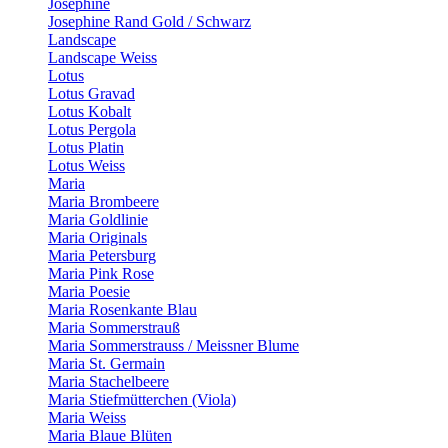
Josephine
Josephine Rand Gold / Schwarz
Landscape
Landscape Weiss
Lotus
Lotus Gravad
Lotus Kobalt
Lotus Pergola
Lotus Platin
Lotus Weiss
Maria
Maria Brombeere
Maria Goldlinie
Maria Originals
Maria Petersburg
Maria Pink Rose
Maria Poesie
Maria Rosenkante Blau
Maria Sommerstrauß
Maria Sommerstrauss / Meissner Blume
Maria St. Germain
Maria Stachelbeere
Maria Stiefmütterchen (Viola)
Maria Weiss
Maria Blaue Blüten