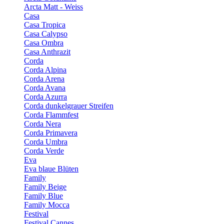
Arcta Matt - Weiss
Casa
Casa Tropica
Casa Calypso
Casa Ombra
Casa Anthrazit
Corda
Corda Alpina
Corda Arena
Corda Avana
Corda Azurra
Corda dunkelgrauer Streifen
Corda Flammfest
Corda Nera
Corda Primavera
Corda Umbra
Corda Verde
Eva
Eva blaue Blüten
Family
Family Beige
Family Blue
Family Mocca
Festival
Festival Cannes