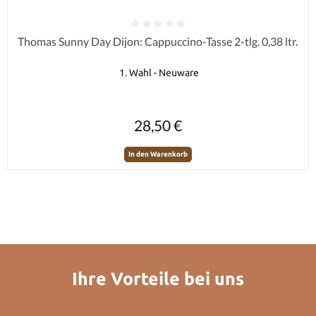
Durchschnittliche Bewertung von 0 von 5 Sternen
Thomas Sunny Day Dijon: Cappuccino-Tasse 2-tlg. 0,38 ltr.
1. Wahl - Neuware
Regulärer Preis:
28,50 €
In den Warenkorb
Ihre Vorteile bei uns