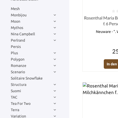
Mesh
Monbijou
Durchschnittlich
Rosenthal Maria B
Moon
f. 6 Pers
Mythos
Neuware - ". 
Nina Campbell
Perlrand
Persis
25
Plus
Polygon
In de
Romanze
Scenario
Solitaire Snowflake
Structura
Suomi
TAC
Tea For Two
Terra
Variation