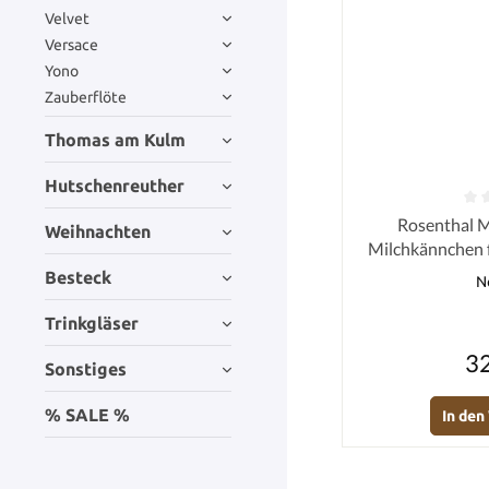
Velvet
Versace
Yono
Zauberflöte
Thomas am Kulm
Hutschenreuther
Durchschnittlich
Rosenthal M
Weihnachten
Milchkännchen f.
Besteck
N
Trinkgläser
32
Sonstiges
% SALE %
In de