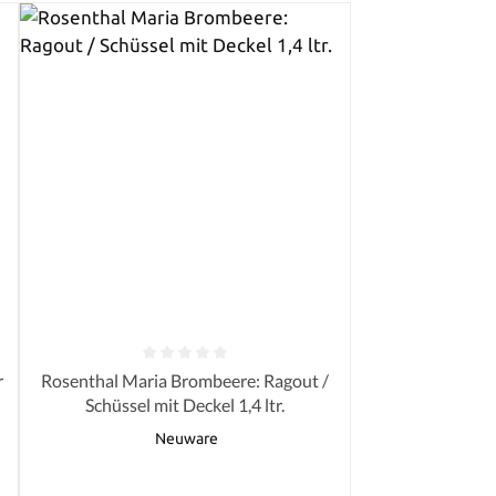
von 5 Sternen
Durchschnittliche Bewertung von 0 von 5 Sternen
r
Rosenthal Maria Brombeere: Ragout /
Schüssel mit Deckel 1,4 ltr.
Neuware