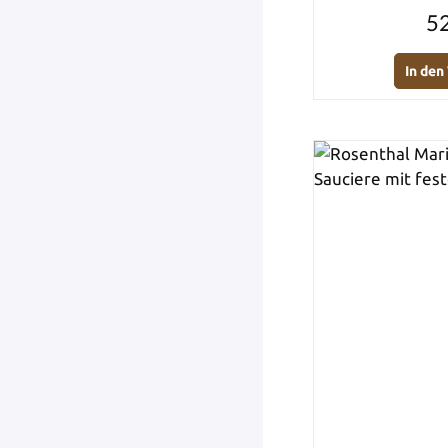
52
In de