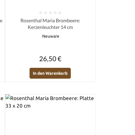
von 5 Sternen
Durchschnittliche Bewertung von 0 von 5 Sternen
se
Rosenthal Maria Brombeere:
Kerzenleuchter 14 cm
Neuware
Regulärer Preis:
26,50 €
In den Warenkorb