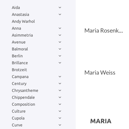
Aida
Anastasia
Andy Warhol
Anna
Maria Rosenkante Blau
Asimmetria
Avenue
Balmoral
Berlin
Brillance
Brotzeit
Maria Weiss
Campana
Century
Chrysantheme
Chippendale
Composition
Culture
Cupola
MARIA
Curve