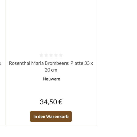
von 5 Sternen
Durchschnittliche Bewertung von 0 von 5 Sternen
x
Rosenthal Maria Brombeere: Platte 33 x
20 cm
Neuware
Regulärer Preis:
34,50 €
In den Warenkorb