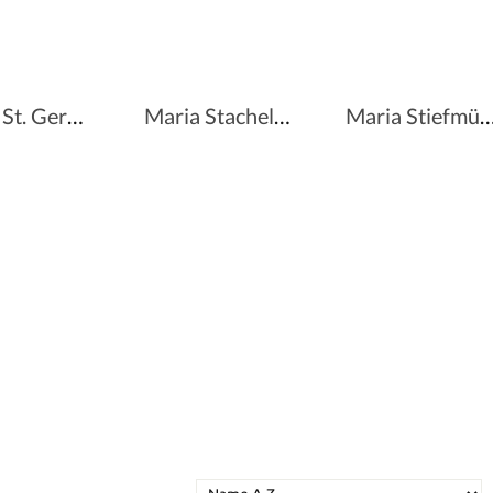
Maria St. Germain
Maria Stachelbeere
Maria Stiefmütterchen 