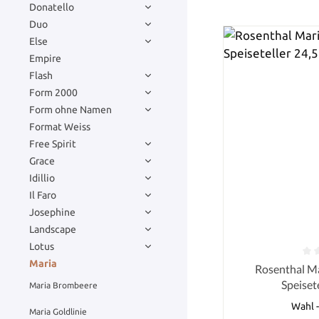
Donatello
Duo
Else
Empire
Flash
Form 2000
Form ohne Namen
Format Weiss
Free Spirit
Grace
Idillio
Il Faro
Josephine
Landscape
Lotus
Maria
Durchschnittlich
Rosenthal Ma
Speiset
Maria Brombeere
Wahl 
Maria Goldlinie