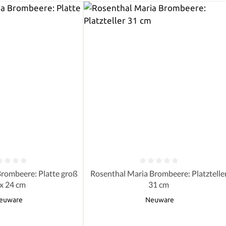
e Bewertung von 0 von 5 Sternen
Durchschnittliche Bewertung von 0 
Brombeere: Platte groß
Rosenthal Maria Brombeere: Platztelle
 x 24 cm
31 cm
euware
Neuware