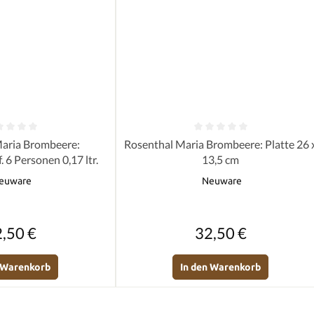
e Bewertung von 0 von 5 Sternen
Durchschnittliche Bewertung von 0 
aria Brombeere:
Rosenthal Maria Brombeere: Platte 26 
 6 Personen 0,17 ltr.
13,5 cm
euware
Neuware
Regulärer Preis:
Regulärer Preis:
,50 €
32,50 €
n Warenkorb
In den Warenkorb