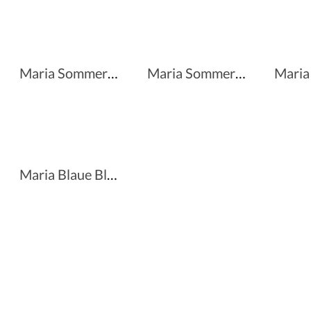
Maria Sommerstrauß
Maria Sommerstrauss / Meissner Blume
Maria Blaue Blüten