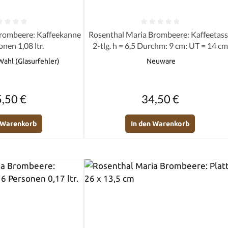
e Bewertung von 0 von 5 Sternen
Durchschnittliche Bewertung von 0 
rombeere: Kaffeekanne
Rosenthal Maria Brombeere: Kaffeetas
onen 1,08 ltr.
2-tlg. h = 6,5 Durchm: 9 cm: UT = 14 cm
Wahl (Glasurfehler)
Neuware
Regulärer Preis:
Regulärer Preis:
,50 €
34,50 €
n Warenkorb
In den Warenkorb