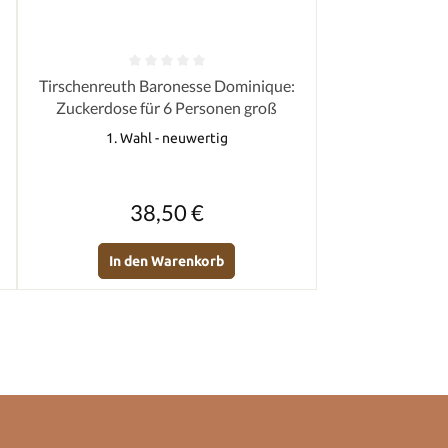
von 5 Sternen
Durchschnittliche Bewertung von 0 von 5 Sternen
Tirschenreuth Baronesse Dominique:
Zuckerdose für 6 Personen groß
1. Wahl - neuwertig
Regulärer Preis:
38,50 €
In den Warenkorb