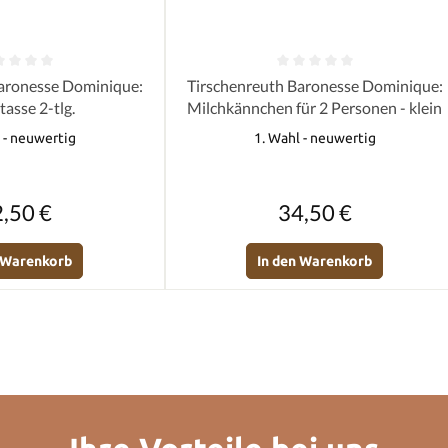
e Bewertung von 0 von 5 Sternen
Durchschnittliche Bewertung von 0 
aronesse Dominique:
Tirschenreuth Baronesse Dominique:
tasse 2-tlg.
Milchkännchen für 2 Personen - klein
 - neuwertig
1. Wahl - neuwertig
Regulärer Preis:
Regulärer Preis:
,50 €
34,50 €
n Warenkorb
In den Warenkorb