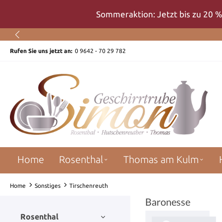
um Hauptinhalt springen
Zur Suche springen
Zur Hauptnavigation springen
Sommeraktion: Jetzt bis zu 20 %
Rufen Sie uns jetzt an:
0 9642 - 70 29 782
Home
Rosenthal
Thomas am Kulm
Home
Sonstiges
Tirschenreuth
Baronesse
Rosenthal