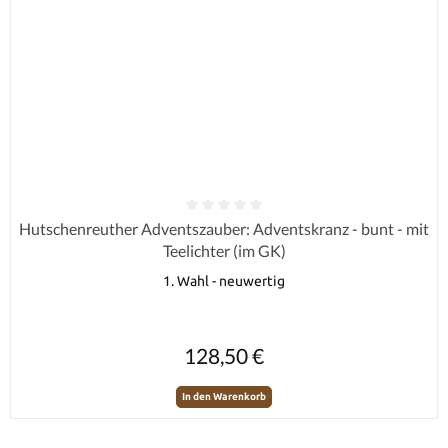
Durchschnittliche Bewertung von 0 von 5 Sternen
Hutschenreuther Adventszauber: Adventskranz - bunt - mit
Teelichter (im GK)
1. Wahl - neuwertig
Regulärer Preis:
128,50 €
In den Warenkorb