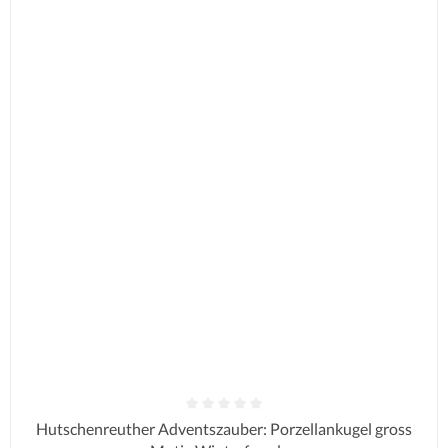
Durchschnittliche Bewertung von 0 von 5 Sternen
Hutschenreuther Adventszauber: Porzellankugel gross