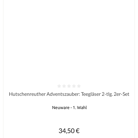
Durchschnittliche Bewertung von 0 von 5 Sternen
Hutschenreuther Adventszauber: Teegläser 2-tlg. 2er-Set
Neuware - 1. Wahl
Regulärer Preis:
34,50 €