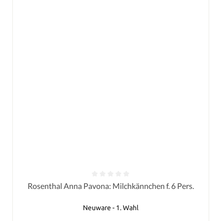
Durchschnittliche Bewertung von 0 von 5 Sternen
Rosenthal Anna Pavona: Milchkännchen f. 6 Pers.
Neuware - 1. Wahl