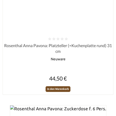
Durchschnittliche Bewertung von 0 von 5 Sternen
Rosenthal Anna Pavona: Platzteller (=Kuchenplatte rund) 31
cm
Neuware
Regulärer Preis:
44,50 €
In den Warenkorb