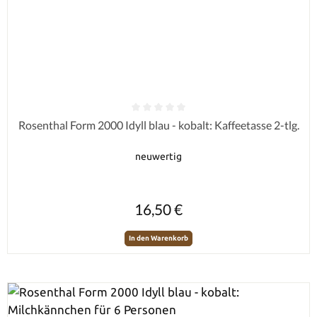
Durchschnittliche Bewertung von 0 von 5 Sternen
Rosenthal Form 2000 Idyll blau - kobalt: Kaffeetasse 2-tlg.
neuwertig
Regulärer Preis:
16,50 €
In den Warenkorb