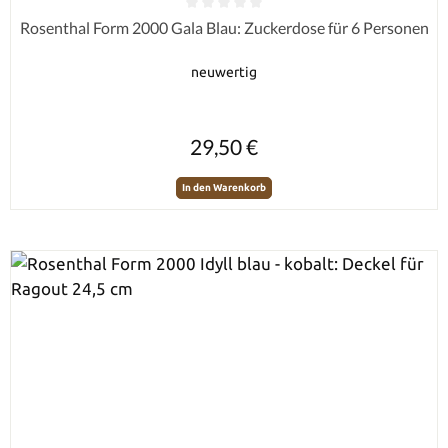
Durchschnittliche Bewertung von 0 von 5 Sternen
Rosenthal Form 2000 Gala Blau: Zuckerdose für 6 Personen
neuwertig
Regulärer Preis:
29,50 €
In den Warenkorb