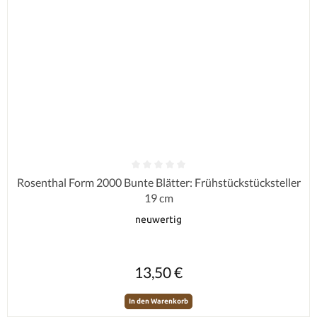
Durchschnittliche Bewertung von 0 von 5 Sternen
Rosenthal Form 2000 Bunte Blätter: Frühstückstücksteller
19 cm
neuwertig
Regulärer Preis:
13,50 €
In den Warenkorb