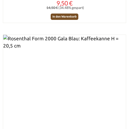
9,50 €
Verkaufspreis:
Regulärer Preis:
14,50 €
(34.48% gespart)
In den Warenkorb