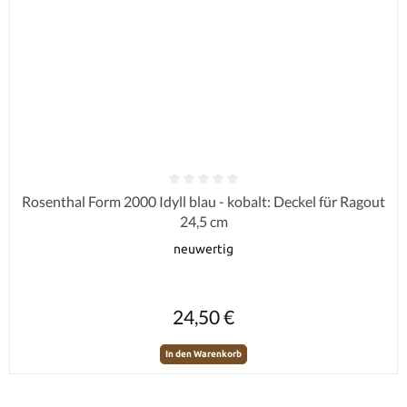
Durchschnittliche Bewertung von 0 von 5 Sternen
Rosenthal Form 2000 Idyll blau - kobalt: Deckel für Ragout
24,5 cm
neuwertig
Regulärer Preis:
24,50 €
In den Warenkorb