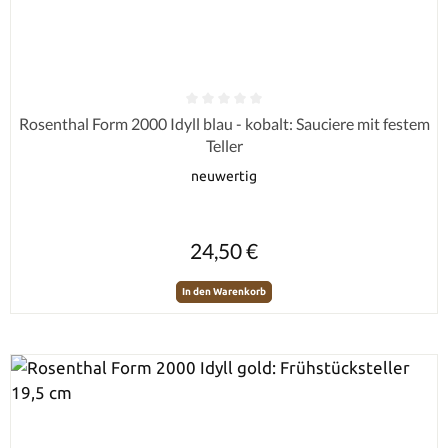
Durchschnittliche Bewertung von 0 von 5 Sternen
Rosenthal Form 2000 Idyll blau - kobalt: Sauciere mit festem
Teller
neuwertig
Regulärer Preis:
24,50 €
In den Warenkorb