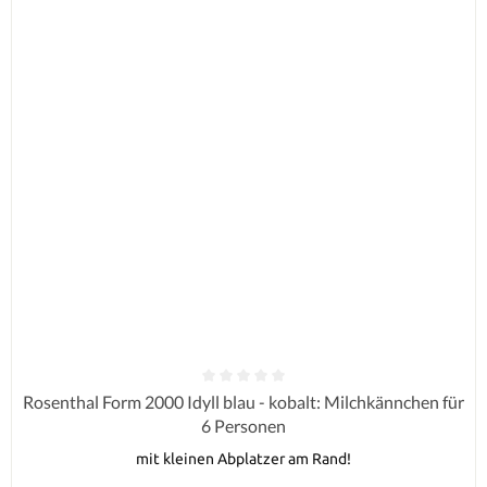
Durchschnittliche Bewertung von 0 von 5 Sternen
Rosenthal Form 2000 Idyll blau - kobalt: Milchkännchen für
6 Personen
mit kleinen Abplatzer am Rand!