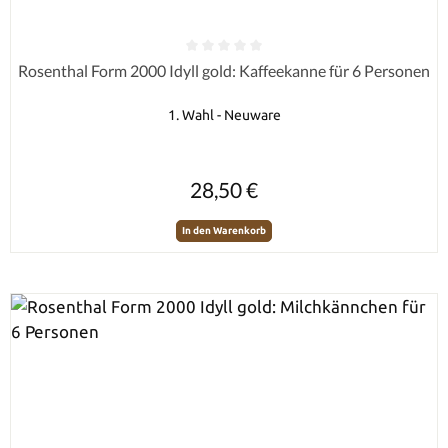
Durchschnittliche Bewertung von 0 von 5 Sternen
Rosenthal Form 2000 Idyll gold: Kaffeekanne für 6 Personen
1. Wahl - Neuware
Regulärer Preis:
28,50 €
In den Warenkorb