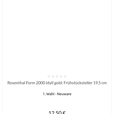
Durchschnittliche Bewertung von 0 von 5 Sternen
Rosenthal Form 2000 Idyll gold: Frühstücksteller 19,5 cm
1. Wahl - Neuware
Regulärer Preis:
12,50 €