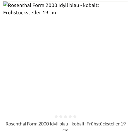
Durchschnittliche Bewertung von 0 von 5 Sternen
Rosenthal Form 2000 Idyll blau - kobalt: Frühstücksteller 19
cm