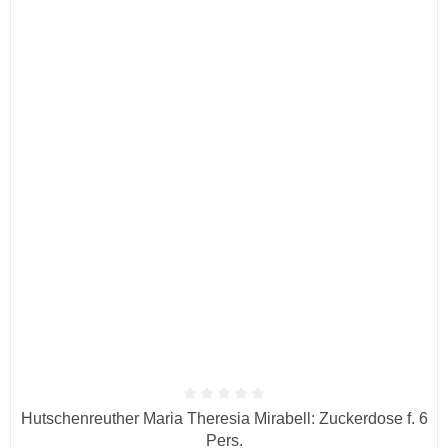
Durchschnittliche Bewertung von 0 von 5 Sternen
Hutschenreuther Maria Theresia Mirabell: Zuckerdose f. 6
Pers.