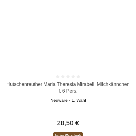
Durchschnittliche Bewertung von 0 von 5 Sternen
Hutschenreuther Maria Theresia Mirabell: Milchkännchen
f. 6 Pers.
Neuware - 1. Wahl
Regulärer Preis:
28,50 €
In den Warenkorb