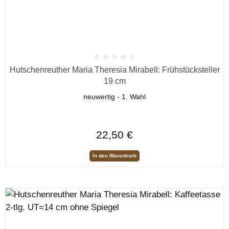
Durchschnittliche Bewertung von 0 von 5 Sternen
Hutschenreuther Maria Theresia Mirabell: Frühstücksteller
19 cm
neuwertig - 1. Wahl
Regulärer Preis:
22,50 €
In den Warenkorb