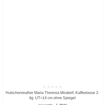
Durchschnittliche Bewertung von 0 von 5 Sternen
Hutschenreuther Maria Theresia Mirabell: Kaffeetasse 2-
tlg. UT=14 cm ohne Spiegel