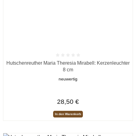
Durchschnittliche Bewertung von 0 von 5 Sternen
Hutschenreuther Maria Theresia Mirabell: Kerzenleuchter
8 cm
neuwertig
Regulärer Preis:
28,50 €
In den Warenkorb