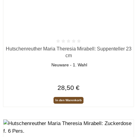
Durchschnittliche Bewertung von 0 von 5 Sternen
Hutschenreuther Maria Theresia Mirabell: Suppenteller 23
cm
Neuware - 1. Wahl
Regulärer Preis:
28,50 €
In den Warenkorb