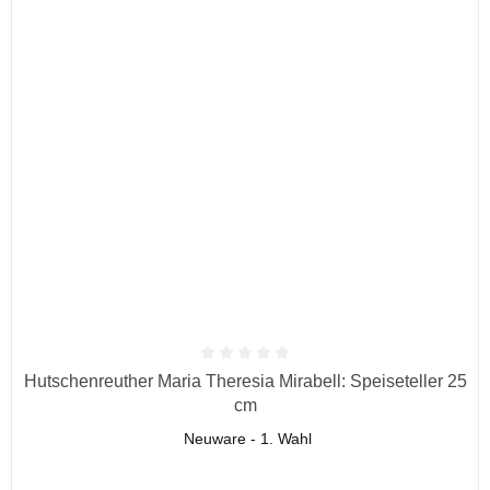
Durchschnittliche Bewertung von 0 von 5 Sternen
Hutschenreuther Maria Theresia Mirabell: Speiseteller 25
cm
Neuware - 1. Wahl