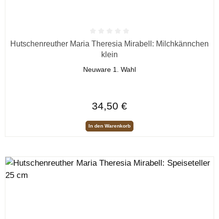
Durchschnittliche Bewertung von 0 von 5 Sternen
Hutschenreuther Maria Theresia Mirabell: Milchkännchen
klein
Neuware 1. Wahl
Regulärer Preis:
34,50 €
In den Warenkorb