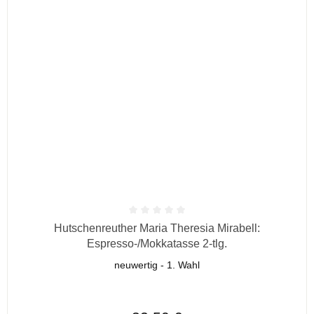
Durchschnittliche Bewertung von 0 von 5 Sternen
Hutschenreuther Maria Theresia Mirabell:
Espresso-/Mokkatasse 2-tlg.
neuwertig - 1. Wahl
Regulärer Preis: