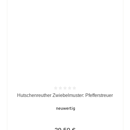
Durchschnittliche Bewertung von 0 von 5 Sternen
Hutschenreuther Zwiebelmuster: Pfefferstreuer
neuwertig
Regulärer Preis:
29,50 €