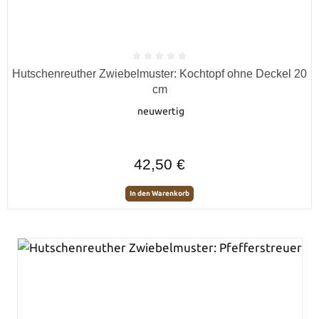
Durchschnittliche Bewertung von 0 von 5 Sternen
Hutschenreuther Zwiebelmuster: Kochtopf ohne Deckel 20
cm
neuwertig
Regulärer Preis:
42,50 €
In den Warenkorb