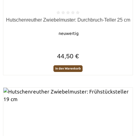
Durchschnittliche Bewertung von 0 von 5 Sternen
Hutschenreuther Zwiebelmuster: Durchbruch-Teller 25 cm
neuwertig
Regulärer Preis:
44,50 €
In den Warenkorb