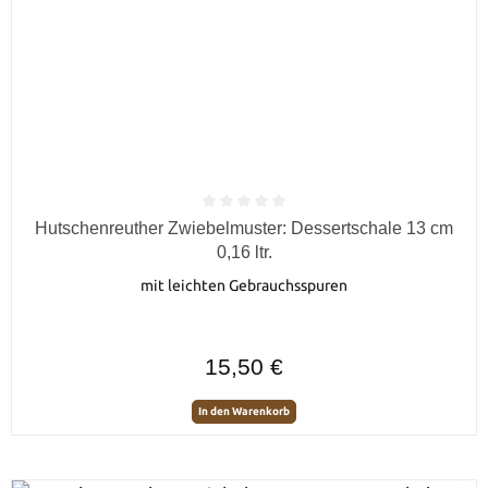
Durchschnittliche Bewertung von 0 von 5 Sternen
Hutschenreuther Zwiebelmuster: Dessertschale 13 cm
0,16 ltr.
mit leichten Gebrauchsspuren
Regulärer Preis:
15,50 €
In den Warenkorb