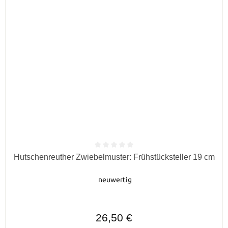
Durchschnittliche Bewertung von 0 von 5 Sternen
Hutschenreuther Zwiebelmuster: Frühstücksteller 19 cm
neuwertig
Regulärer Preis:
26,50 €