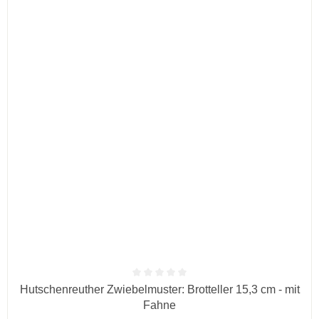
Durchschnittliche Bewertung von 0 von 5 Sternen
Hutschenreuther Zwiebelmuster: Brotteller 15,3 cm - mit
Fahne