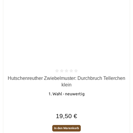
Durchschnittliche Bewertung von 0 von 5 Sternen
Hutschenreuther Zwiebelmuster: Durchbruch Tellerchen
klein
1. Wahl - neuwertig
Regulärer Preis:
19,50 €
In den Warenkorb