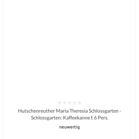
Durchschnittliche Bewertung von 0 von 5 Sternen
Hutschenreuther Maria Theresia Schlossgarten -
Schlossgarten: Kaffeekanne f. 6 Pers.
neuwertig