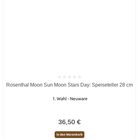
Durchschnittliche Bewertung von 0 von 5 Sternen
Rosenthal Moon Sun Moon Stars Day: Speiseteller 28 cm
1. Wahl - Neuware
Regulärer Preis:
36,50 €
In den Warenkorb