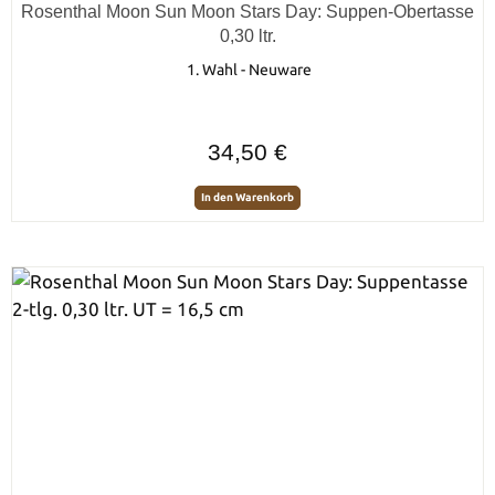
Durchschnittliche Bewertung von 0 von 5 Sternen
Rosenthal Moon Sun Moon Stars Day: Suppen-Obertasse
0,30 ltr.
1. Wahl - Neuware
Regulärer Preis:
34,50 €
In den Warenkorb