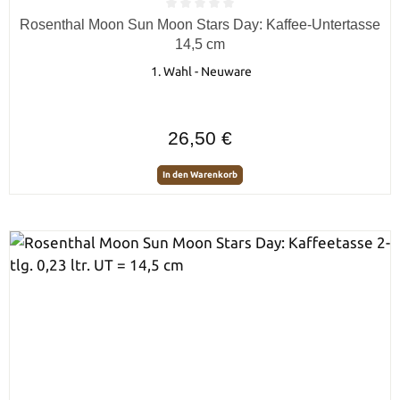
Durchschnittliche Bewertung von 0 von 5 Sternen
Rosenthal Moon Sun Moon Stars Day: Kaffee-Untertasse
14,5 cm
1. Wahl - Neuware
Regulärer Preis:
26,50 €
In den Warenkorb