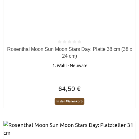
Durchschnittliche Bewertung von 0 von 5 Sternen
Rosenthal Moon Sun Moon Stars Day: Platte 38 cm (38 x
24 cm)
1. Wahl - Neuware
Regulärer Preis:
64,50 €
In den Warenkorb