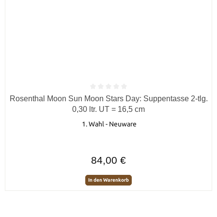
Durchschnittliche Bewertung von 0 von 5 Sternen
Rosenthal Moon Sun Moon Stars Day: Suppentasse 2-tlg.
0,30 ltr. UT = 16,5 cm
1. Wahl - Neuware
Regulärer Preis:
84,00 €
In den Warenkorb