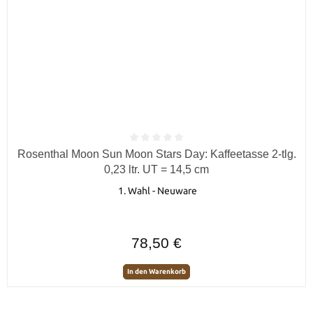
Durchschnittliche Bewertung von 0 von 5 Sternen
Rosenthal Moon Sun Moon Stars Day: Kaffeetasse 2-tlg.
0,23 ltr. UT = 14,5 cm
1. Wahl - Neuware
Regulärer Preis:
78,50 €
In den Warenkorb