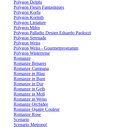
Polygon Delphi
Polygon Fleurs Fantastiques
Polygon Korfu
Polygon Korinth
Polygon Liniature
Polygon Milos
Polygon Palladio Design Eduardo Paolozzi
Polygon Serenade
Polygon Weiss
Polygon Weiss - Gourmetprogramm
Polygon Winterreise
Romanze
Romanze Benares
Romanze Campana
Romanze in Blau
Romanze in Bunt
Romanze in Dur
Romanze in Gelb
Romanze in Moll
Romanze in Weiss
Romanze Orchidee
Romanze Quatre Couleur
Romanze Rose
Scenario
Scenario Metropol