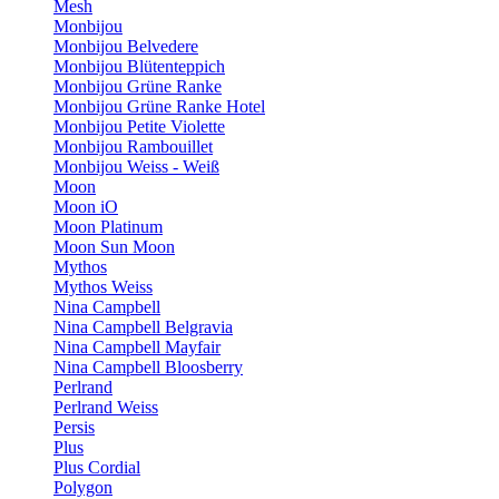
Mesh
Monbijou
Monbijou Belvedere
Monbijou Blütenteppich
Monbijou Grüne Ranke
Monbijou Grüne Ranke Hotel
Monbijou Petite Violette
Monbijou Rambouillet
Monbijou Weiss - Weiß
Moon
Moon iO
Moon Platinum
Moon Sun Moon
Mythos
Mythos Weiss
Nina Campbell
Nina Campbell Belgravia
Nina Campbell Mayfair
Nina Campbell Bloosberry
Perlrand
Perlrand Weiss
Persis
Plus
Plus Cordial
Polygon