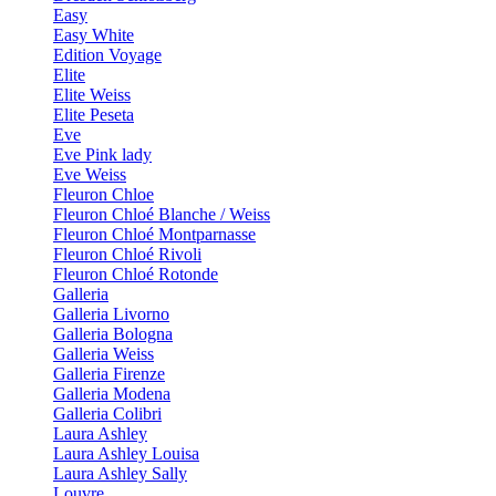
Easy
Easy White
Edition Voyage
Elite
Elite Weiss
Elite Peseta
Eve
Eve Pink lady
Eve Weiss
Fleuron Chloe
Fleuron Chloé Blanche / Weiss
Fleuron Chloé Montparnasse
Fleuron Chloé Rivoli
Fleuron Chloé Rotonde
Galleria
Galleria Livorno
Galleria Bologna
Galleria Weiss
Galleria Firenze
Galleria Modena
Galleria Colibri
Laura Ashley
Laura Ashley Louisa
Laura Ashley Sally
Louvre