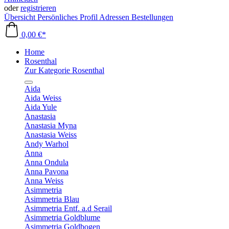
oder
registrieren
Übersicht
Persönliches Profil
Adressen
Bestellungen
0,00 €*
Home
Rosenthal
Zur Kategorie Rosenthal
Aida
Aida Weiss
Aida Yule
Anastasia
Anastasia Myna
Anastasia Weiss
Andy Warhol
Anna
Anna Ondula
Anna Pavona
Anna Weiss
Asimmetria
Asimmetria Blau
Asimmetria Entf. a.d Serail
Asimmetria Goldblume
Asimmetria Goldbogen