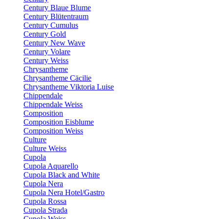
Century Blaue Blume
Century Blütentraum
Century Cumulus
Century Gold
Century New Wave
Century Volare
Century Weiss
Chrysantheme
Chrysantheme Cäcilie
Chrysantheme Viktoria Luise
Chippendale
Chippendale Weiss
Composition
Composition Eisblume
Composition Weiss
Culture
Culture Weiss
Cupola
Cupola Aquarello
Cupola Black and White
Cupola Nera
Cupola Nera Hotel/Gastro
Cupola Rossa
Cupola Strada
Cupola Weiss