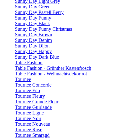
Sunny Day Light Grey
Sunny Day Green
Sunny Day Pastell Berry
Sunny Day Funny
Sunny Day Black
Sunny Day Funny Christmas
Sunny Day Brown
Sunny Day Denim
Sunny Day Dijon
Sunny Day Happy
Sunny Day Dark Blue
Table Fashion
Table Fashion - Grünther Kastenfrosch
Table Fashion - Weihnachtsdekor rot
Tournee
Tournee Concorde
Tournee Filo
Tournee Fleury
Tournee Grande Fleur
Tournee Guirlande
Tournee Ligne
Tournee Noir
Tournee Nouveau
Tournee Rose
Tournee Smaragd