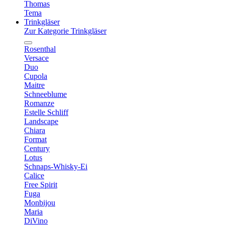
Thomas
Tema
Trinkgläser
Zur Kategorie Trinkgläser
Rosenthal
Versace
Duo
Cupola
Maitre
Schneeblume
Romanze
Estelle Schliff
Landscape
Chiara
Format
Century
Lotus
Schnaps-Whisky-Ei
Calice
Free Spirit
Fuga
Monbijou
Maria
DiVino