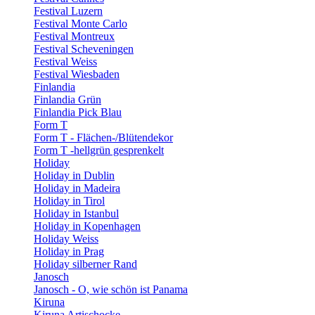
Festival Luzern
Festival Monte Carlo
Festival Montreux
Festival Scheveningen
Festival Weiss
Festival Wiesbaden
Finlandia
Finlandia Grün
Finlandia Pick Blau
Form T
Form T - Flächen-/Blütendekor
Form T -hellgrün gesprenkelt
Holiday
Holiday in Dublin
Holiday in Madeira
Holiday in Tirol
Holiday in Istanbul
Holiday in Kopenhagen
Holiday Weiss
Holiday in Prag
Holiday silberner Rand
Janosch
Janosch - O, wie schön ist Panama
Kiruna
Kiruna Artischocke