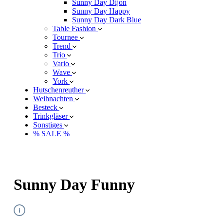
Sunny Day Dijon
Sunny Day Happy
Sunny Day Dark Blue
Table Fashion
Tournee
Trend
Trio
Vario
Wave
York
Hutschenreuther
Weihnachten
Besteck
Trinkgläser
Sonstiges
% SALE %
Sunny Day Funny