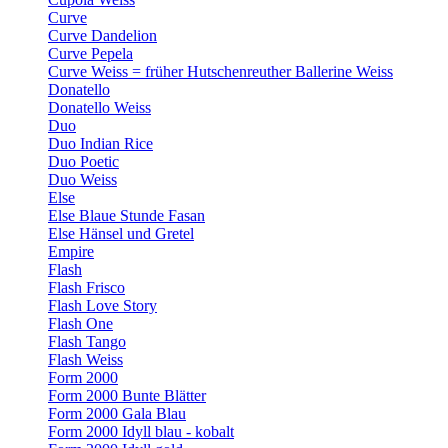
Curve
Curve Dandelion
Curve Pepela
Curve Weiss = früher Hutschenreuther Ballerine Weiss
Donatello
Donatello Weiss
Duo
Duo Indian Rice
Duo Poetic
Duo Weiss
Else
Else Blaue Stunde Fasan
Else Hänsel und Gretel
Empire
Flash
Flash Frisco
Flash Love Story
Flash One
Flash Tango
Flash Weiss
Form 2000
Form 2000 Bunte Blätter
Form 2000 Gala Blau
Form 2000 Idyll blau - kobalt