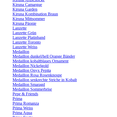
Kiruna Camargue
Kiruna Garden
Kiruna Kombination Braun
Kiruna Mittsommer
Kiruna Päonie
Lanzette
Lanzette Grün
Lanzette Platinband
Lanzette Toronto
Lanzette Weiss
Medaillon
Medaillon dunkel/hell Orange Bänder
Medaillon kobaltblaues Ornament
Medaillon Nickelgold
Medaillon Onyx Pepita
Medaillon Rosa Rosenknospe
Medaillon senkrechte Striche in Kobalt
Medaillon Smaragd
Medaillon Sommerbrise
Pepe & Friends
Prima
Prima Romanza
Prima Weiss
Prima Aqua