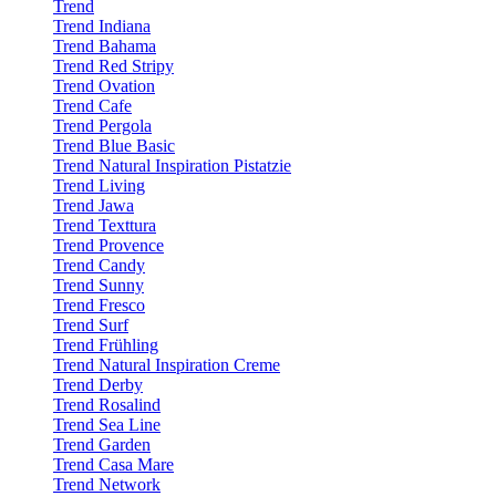
Trend
Trend Indiana
Trend Bahama
Trend Red Stripy
Trend Ovation
Trend Cafe
Trend Pergola
Trend Blue Basic
Trend Natural Inspiration Pistatzie
Trend Living
Trend Jawa
Trend Texttura
Trend Provence
Trend Candy
Trend Sunny
Trend Fresco
Trend Surf
Trend Frühling
Trend Natural Inspiration Creme
Trend Derby
Trend Rosalind
Trend Sea Line
Trend Garden
Trend Casa Mare
Trend Network