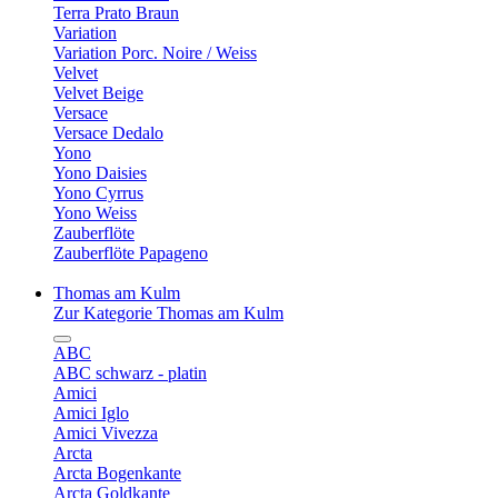
Terra Prato Braun
Variation
Variation Porc. Noire / Weiss
Velvet
Velvet Beige
Versace
Versace Dedalo
Yono
Yono Daisies
Yono Cyrrus
Yono Weiss
Zauberflöte
Zauberflöte Papageno
Thomas am Kulm
Zur Kategorie Thomas am Kulm
ABC
ABC schwarz - platin
Amici
Amici Iglo
Amici Vivezza
Arcta
Arcta Bogenkante
Arcta Goldkante