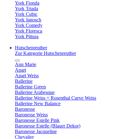
York Fionda
York Triada
York Cubic
York Janosch
York Comedy
York Floresca
York Pittura
Hutschenreuther
Zur Kategorie Hutschenreuther
Ann Marie
Apart
Apart Weiss
Ballerine
Ballerine Green
Ballerine Arabesque
Ballerine Weiss = Rosenthal Curve Weiss
Ballerine New Balance
Baronesse
Baronesse Weiss
Baronesse Estelle Pink
Baronesse Estelle (Blauer Dekor)
Baronesse Jacqueline
Chevalier