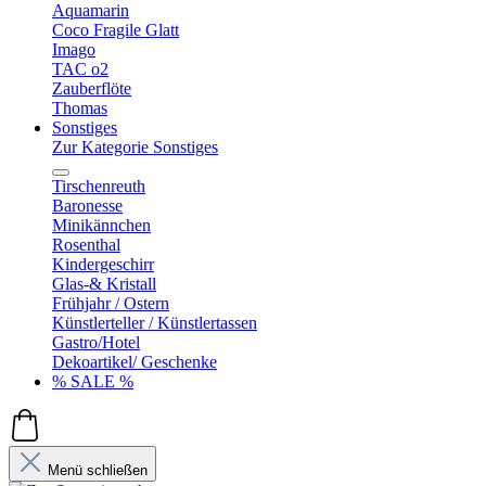
Aquamarin
Coco Fragile Glatt
Imago
TAC o2
Zauberflöte
Thomas
Sonstiges
Zur Kategorie Sonstiges
Tirschenreuth
Baronesse
Minikännchen
Rosenthal
Kindergeschirr
Glas-& Kristall
Frühjahr / Ostern
Künstlerteller / Künstlertassen
Gastro/Hotel
Dekoartikel/ Geschenke
% SALE %
Menü schließen