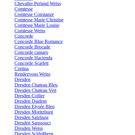
Chevalier Perland Weiss
Comtesse
Comtesse Constanze
Comtesse Marie Christine
Comtesse Marie Louise
Comtesse Weiss
Concorde
Concorde Blue Romance
Concorde Brocade
Concorde camaro
Concorde Hacienda
Concorde Scarlett
Cortina
Rendezvous Weiss
Dresden
Dresden Chateau Bleu
Dresden Chateau Vert
Dresden Collier
Dresden Diadem
Dresden Elysée Bleu
Dresden Moritzburg
Dresden Salzburg
Dresden Sanssouci
Dresden Weiss
Dresden Schloßberg