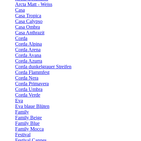
Arcta Matt - Weiss
Casa
Casa Tropica
Casa Calypso
Casa Ombra
Casa Anthrazit
Corda
Corda Alpina
Corda Arena
Corda Avana
Corda Azurra
Corda dunkelgrauer Streifen
Corda Flammfest
Corda Nera
Corda Primavera
Corda Umbra
Corda Verde
Eva
Eva blaue Blüten
Family
Family Beige
Family Blue
Family Mocca
Festival
Festival Cannes