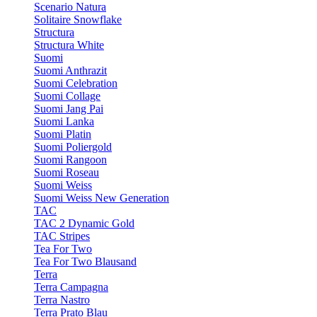
Scenario Natura
Solitaire Snowflake
Structura
Structura White
Suomi
Suomi Anthrazit
Suomi Celebration
Suomi Collage
Suomi Jang Pai
Suomi Lanka
Suomi Platin
Suomi Poliergold
Suomi Rangoon
Suomi Roseau
Suomi Weiss
Suomi Weiss New Generation
TAC
TAC 2 Dynamic Gold
TAC Stripes
Tea For Two
Tea For Two Blausand
Terra
Terra Campagna
Terra Nastro
Terra Prato Blau