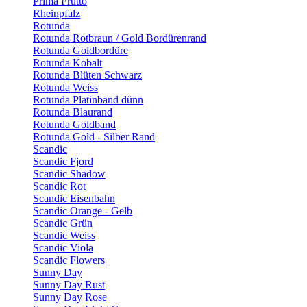
Prima Frutto
Rheinpfalz
Rotunda
Rotunda Rotbraun / Gold Bordürenrand
Rotunda Goldbordüre
Rotunda Kobalt
Rotunda Blüten Schwarz
Rotunda Weiss
Rotunda Platinband dünn
Rotunda Blaurand
Rotunda Goldband
Rotunda Gold - Silber Rand
Scandic
Scandic Fjord
Scandic Shadow
Scandic Rot
Scandic Eisenbahn
Scandic Orange - Gelb
Scandic Grün
Scandic Weiss
Scandic Viola
Scandic Flowers
Sunny Day
Sunny Day Rust
Sunny Day Rose