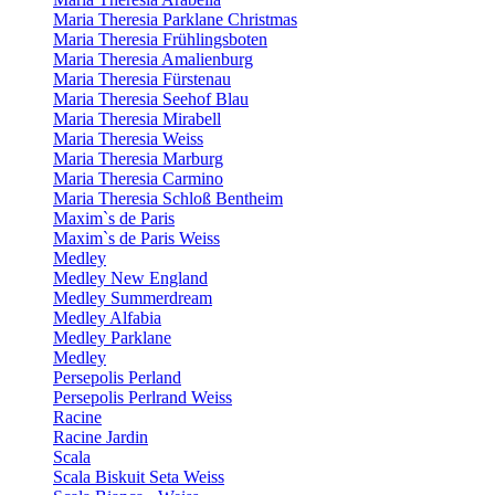
Maria Theresia Parklane Christmas
Maria Theresia Frühlingsboten
Maria Theresia Amalienburg
Maria Theresia Fürstenau
Maria Theresia Seehof Blau
Maria Theresia Mirabell
Maria Theresia Weiss
Maria Theresia Marburg
Maria Theresia Carmino
Maria Theresia Schloß Bentheim
Maxim`s de Paris
Maxim`s de Paris Weiss
Medley
Medley New England
Medley Summerdream
Medley Alfabia
Medley Parklane
Medley
Persepolis Perland
Persepolis Perlrand Weiss
Racine
Racine Jardin
Scala
Scala Biskuit Seta Weiss