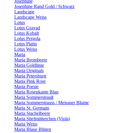
Josephine
Josephine Rand Gold / Schwarz
Landscape
Landscape Weiss
Lotus
Lotus Gravad
Lotus Kobalt
Lotus Pergola
Lotus Platin
Lotus Weiss
Maria
Maria Brombeere
Maria Goldlinie
Maria Originals
Maria Petersburg
Maria Pink Rose
Maria Poesie
Maria Rosenkante Blau
Maria Sommerstrauß
Maria Sommerstrauss / Meissner Blume
Maria St. Germain
Maria Stachelbeere
Maria Stiefmütterchen (Viola)
Maria Weiss
Maria Blaue Blüten