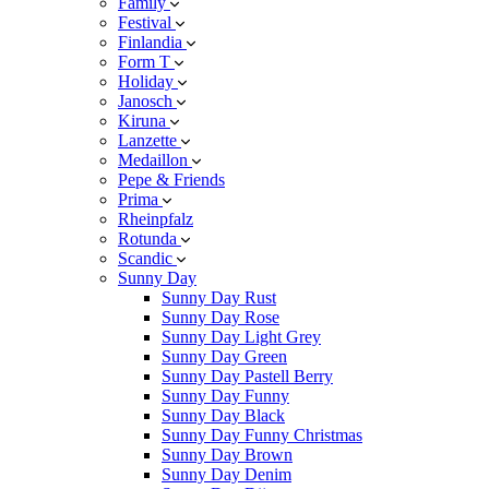
Family
Festival
Finlandia
Form T
Holiday
Janosch
Kiruna
Lanzette
Medaillon
Pepe & Friends
Prima
Rheinpfalz
Rotunda
Scandic
Sunny Day
Sunny Day Rust
Sunny Day Rose
Sunny Day Light Grey
Sunny Day Green
Sunny Day Pastell Berry
Sunny Day Funny
Sunny Day Black
Sunny Day Funny Christmas
Sunny Day Brown
Sunny Day Denim