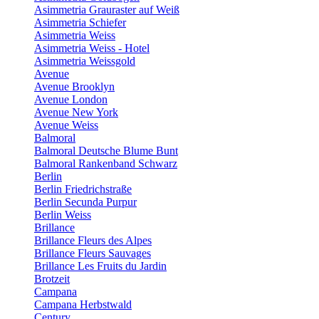
Asimmetria Grauraster auf Weiß
Asimmetria Schiefer
Asimmetria Weiss
Asimmetria Weiss - Hotel
Asimmetria Weissgold
Avenue
Avenue Brooklyn
Avenue London
Avenue New York
Avenue Weiss
Balmoral
Balmoral Deutsche Blume Bunt
Balmoral Rankenband Schwarz
Berlin
Berlin Friedrichstraße
Berlin Secunda Purpur
Berlin Weiss
Brillance
Brillance Fleurs des Alpes
Brillance Fleurs Sauvages
Brillance Les Fruits du Jardin
Brotzeit
Campana
Campana Herbstwald
Century