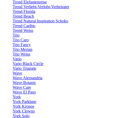
Trend Elefantenreise
Trend Verliebt-Verlobt-Verheiratet
Trend Florida
Trend Beach
Trend Natural Inspiration Schoko
Trend Caribic
Trend Weiss
Trio
Trio Caro
Trio Fancy
Trio Merian
Trio Weiss
Vario
Vario Black Circle
Vario Triangle
Wave
Wave Alessandria
Wave Botanic
Wave Care
Wave El Paso
York
York Parklane
York Kronos
York Clowns
York Solo