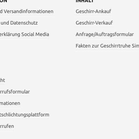
ION
INHALT
nd Versandinformationen
Geschirr-Ankauf
 und Datenschutz
Geschirr-Verkauf
rklärung Social Media
Anfrage/Auftragsformular
Fakten zur Geschirrtruhe Si
cht
rrufsformular
mationen
itschlichtungsplattform
rrufen