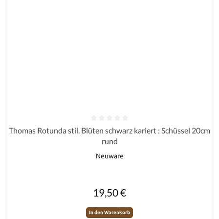
Durchschnittliche Bewertung von 0 von 5 Sternen
Thomas Rotunda stil. Blüten schwarz kariert : Schüssel 20cm
rund
Neuware
Regulärer Preis:
19,50 €
In den Warenkorb