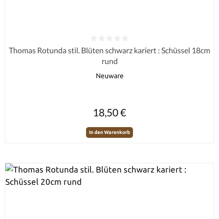
Durchschnittliche Bewertung von 0 von 5 Sternen
Thomas Rotunda stil. Blüten schwarz kariert : Schüssel 18cm
rund
Neuware
Regulärer Preis:
18,50 €
In den Warenkorb