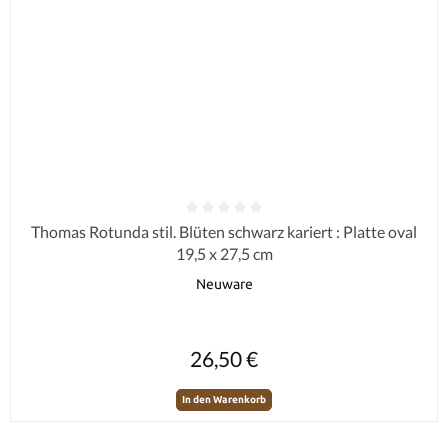
Durchschnittliche Bewertung von 0 von 5 Sternen
Thomas Rotunda stil. Blüten schwarz kariert : Platte oval
19,5 x 27,5 cm
Neuware
Regulärer Preis:
26,50 €
In den Warenkorb