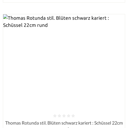
Durchschnittliche Bewertung von 0 von 5 Sternen
Thomas Rotunda stil. Blüten schwarz kariert : Schüssel 22cm