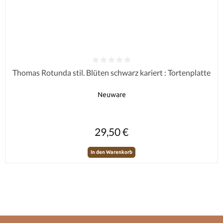
Durchschnittliche Bewertung von 0 von 5 Sternen
Thomas Rotunda stil. Blüten schwarz kariert : Tortenplatte
Neuware
Regulärer Preis:
29,50 €
In den Warenkorb