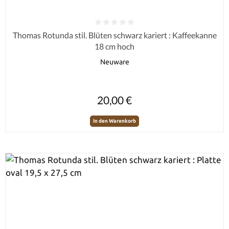
Durchschnittliche Bewertung von 0 von 5 Sternen
Thomas Rotunda stil. Blüten schwarz kariert : Kaffeekanne
18 cm hoch
Neuware
Regulärer Preis:
20,00 €
In den Warenkorb