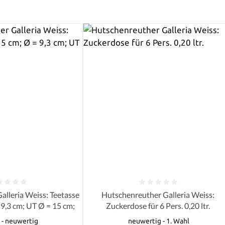
e Bewertung von 0 von 5 Sternen
Durchschnittliche Bewertung von 0 
alleria Weiss: Teetasse
Hutschenreuther Galleria Weiss:
= 9,3 cm; UT Ø = 15 cm;
Zuckerdose für 6 Pers. 0,20 ltr.
 - neuwertig
neuwertig - 1. Wahl