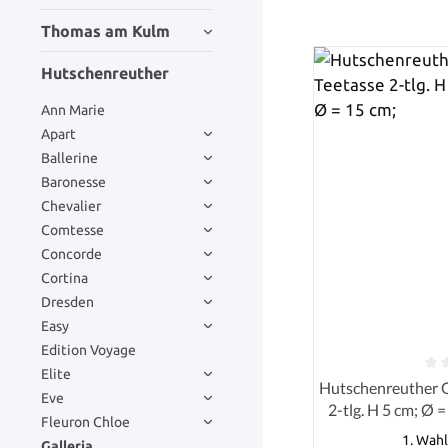
Thomas am Kulm
Hutschenreuther
Ann Marie
Apart
Ballerine
Baronesse
Chevalier
Comtesse
Concorde
Cortina
Dresden
Easy
Edition Voyage
Elite
Durchschnittlich
Hutschenreuther G
Eve
2-tlg. H 5 cm; Ø 
Fleuron Chloe
1. Wahl
Galleria