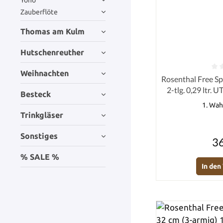
Yono
Zauberflöte
Thomas am Kulm
Hutschenreuther
Weihnachten
Durchschnittlich
Rosenthal Free Sp
2-tlg. 0,29 ltr. 
Besteck
1. Wah
Trinkgläser
Sonstiges
36
% SALE %
In de