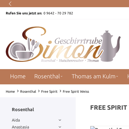
um Hauptinhalt springen
Zur Suche springen
Zur Hauptnavigation springen
Rufen Sie uns jetzt an:
0 9642 - 70 29 782
Home
Rosenthal
Thomas am Kulm
Home
Rosenthal
Free Spirit
Free Spirit Weiss
FREE SPIRIT
Rosenthal
Aida
Anastasia