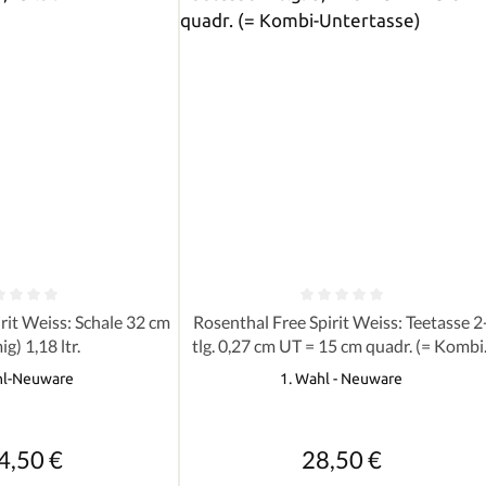
e Bewertung von 0 von 5 Sternen
Durchschnittliche Bewertung von 0 
rit Weiss: Schale 32 cm
Rosenthal Free Spirit Weiss: Teetasse 2
g) 1,18 ltr.
tlg. 0,27 cm UT = 15 cm quadr. (= Kombi
Untertasse)
hl-Neuware
1. Wahl - Neuware
Regulärer Preis:
Regulärer Preis:
4,50 €
28,50 €