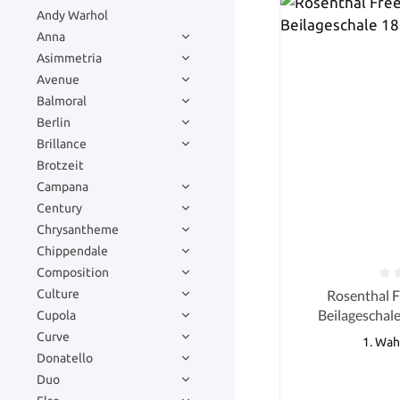
Andy Warhol
Anna
Asimmetria
Avenue
Balmoral
Berlin
Brillance
Brotzeit
Campana
Century
Chrysantheme
Chippendale
Composition
Durchschnittlich
Rosenthal F
Culture
Beilageschale
Cupola
Curve
1. Wah
Donatello
Duo