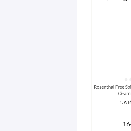
Durchschnittlich
Rosenthal Free Spi
(3-armi
1. Wa
16