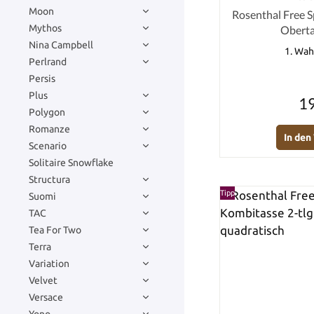
Moon
Durchschnittlich
Rosenthal Free S
Mythos
Obertas
Nina Campbell
1. Wah
Perlrand
Persis
Plus
19
Polygon
Romanze
In de
Scenario
Solitaire Snowflake
Structura
Tipp
Suomi
TAC
Tea For Two
Terra
Variation
Velvet
Versace