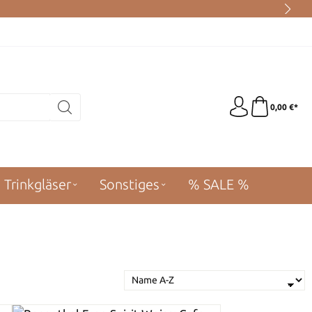
0,00 €*
Trinkgläser
Sonstiges
% SALE %