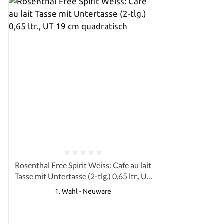
von 5 Sternen
Durchschnittliche Bewertung von 0 von 5 Sternen
Rosenthal Free Spirit Weiss: Cafe au lait
Tasse mit Untertasse (2-tlg.) 0,65 ltr., UT
19 cm quadratisch
1. Wahl - Neuware
Regulärer Preis: