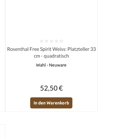
von 5 Sternen
Durchschnittliche Bewertung von 0 von 5 Sternen
Rosenthal Free Spirit Weiss: Platzteller 33
cm - quadratisch
Wahl - Neuware
Regulärer Preis:
52,50 €
In den Warenkorb