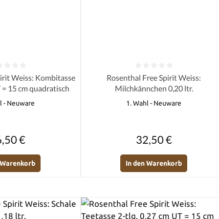
e Bewertung von 0 von 5 Sternen
Durchschnittliche Bewertung von 0 
irit Weiss: Kombitasse
Rosenthal Free Spirit Weiss:
UT = 15 cm quadratisch
Milchkännchen 0,20 ltr.
l - Neuware
1. Wahl - Neuware
Regulärer Preis:
Regulärer Preis:
,50 €
32,50 €
n Warenkorb
In den Warenkorb