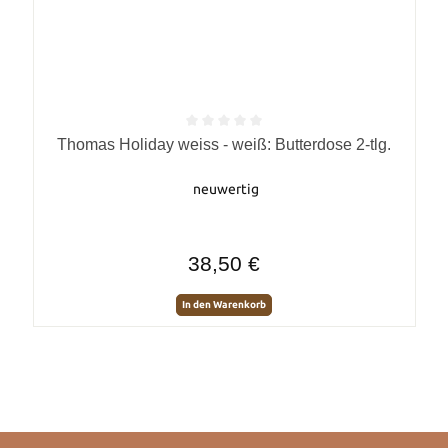
Durchschnittliche Bewertung von 0 von 5 Sternen
Thomas Holiday weiss - weiß: Butterdose 2-tlg.
neuwertig
Regulärer Preis:
38,50 €
In den Warenkorb