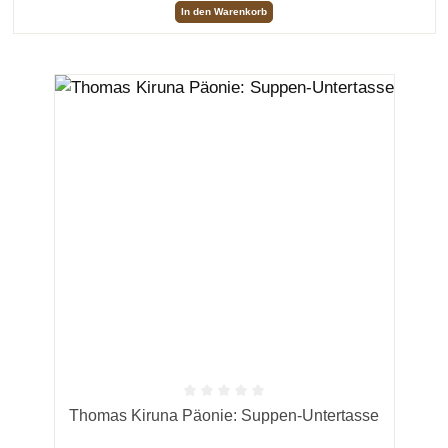
In den Warenkorb
Durchschnittliche Bewertung von 0 von 5 Sternen
Thomas Kiruna Päonie: Suppen-Untertasse