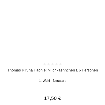
Durchschnittliche Bewertung von 0 von 5 Sternen
Thomas Kiruna Päonie: Milchkaennchen f. 6 Personen
1. Wahl - Neuware
Regulärer Preis:
17,50 €