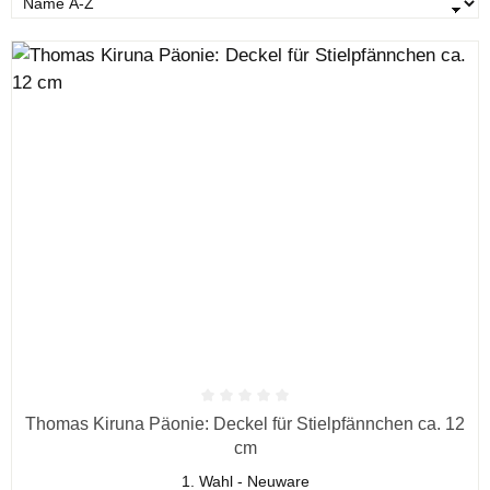
Durchschnittliche Bewertung von 0 von 5 Sternen
Thomas Kiruna Päonie: Deckel für Stielpfännchen ca. 12
cm
1. Wahl - Neuware