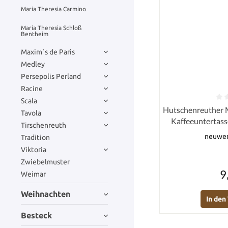
Maria Theresia Carmino
Maria Theresia Schloß
Bentheim
Maxim`s de Paris
Medley
Persepolis Perland
Racine
Scala
Durchschnittlich
Hutschenreuther M
Tavola
Kaffeeuntertass
Tirschenreuth
neuwert
Tradition
Viktoria
Zwiebelmuster
9
Weimar
Weihnachten
In de
Besteck