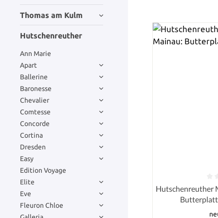
Thomas am Kulm
Hutschenreuther
Ann Marie
Apart
Ballerine
Baronesse
Chevalier
Comtesse
Concorde
Cortina
Dresden
Easy
Edition Voyage
Elite
Durchschnittlich
Hutschenreuther M
Eve
Butterplatt
Fleuron Chloe
ne
Galleria