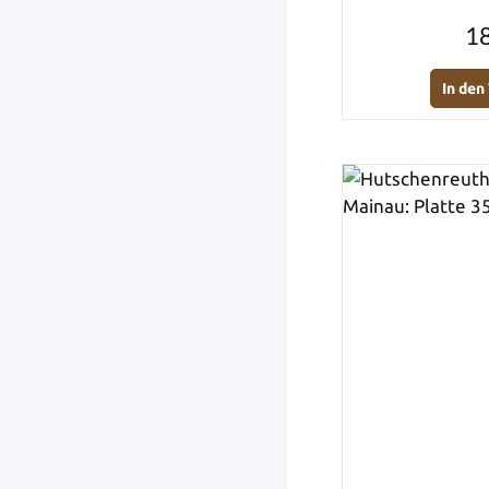
18
In de