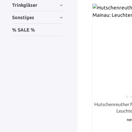
Trinkgläser
Sonstiges
% SALE %
Durchschnittlich
Hutschenreuther M
Leuchte
ne