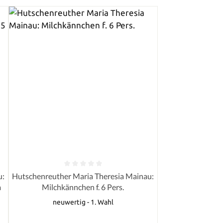
von 5 Sternen
Durchschnittliche Bewertung von 0 von 5 Sternen
u:
Hutschenreuther Maria Theresia Mainau:
m
Milchkännchen f. 6 Pers.
neuwertig - 1. Wahl