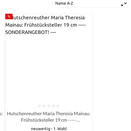
%
Rabatt
von 5 Sternen
Durchschnittliche Bewertung von 0 von 5 Sternen
u:
Hutschenreuther Maria Theresia Mainau:
Frühstücksteller 19 cm -----
SONDERANGEBOT! ----
neuwertig - 1. Wahl