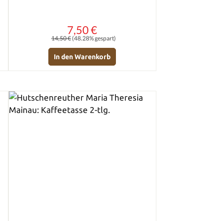
7,50 €
Verkaufspreis:
Regulärer Preis:
14,50 €
(48.28% gespart)
In den Warenkorb