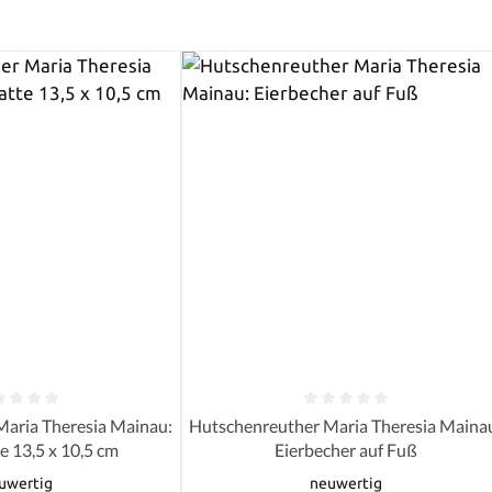
e Bewertung von 0 von 5 Sternen
Durchschnittliche Bewertung von 0 
aria Theresia Mainau:
Hutschenreuther Maria Theresia Maina
e 13,5 x 10,5 cm
Eierbecher auf Fuß
uwertig
neuwertig