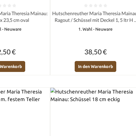
e Bewertung von 0 von 5 Sternen
Durchschnittliche Bewertung von 0 
aria Theresia Mainau:
Hutschenreuther Maria Theresia Maina
 x 23,5 cm oval
Ragout / Schüssel mit Deckel 1, 5 ltr H 
17 cm L = 21 cm
l - Neuware
1. Wahl - Neuware
Regulärer Preis:
Regulärer Preis:
,50 €
38,50 €
n Warenkorb
In den Warenkorb