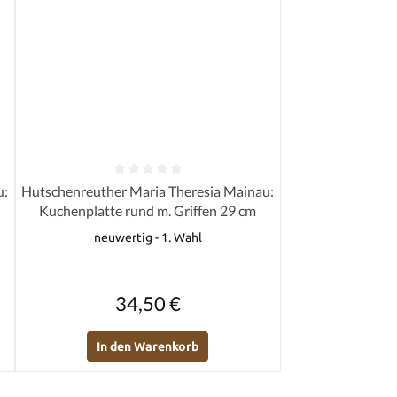
von 5 Sternen
Durchschnittliche Bewertung von 0 von 5 Sternen
u:
Hutschenreuther Maria Theresia Mainau:
Kuchenplatte rund m. Griffen 29 cm
neuwertig - 1. Wahl
Regulärer Preis:
34,50 €
In den Warenkorb