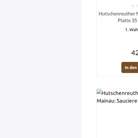
Durchschnittlich
Hutschenreuther M
Platte 35
1. Wah
42
In de