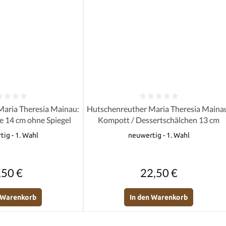
e Bewertung von 0 von 5 Sternen
Durchschnittliche Bewertung von 0 
aria Theresia Mainau:
Hutschenreuther Maria Theresia Maina
e 14 cm ohne Spiegel
Kompott / Dessertschälchen 13 cm
ig - 1. Wahl
neuwertig - 1. Wahl
Regulärer Preis:
Regulärer Preis:
,50 €
22,50 €
n Warenkorb
In den Warenkorb