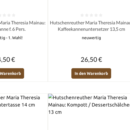
e Bewertung von 0 von 5 Sternen
Durchschnittliche Bewertung von 0 
aria Theresia Mainau:
Hutschenreuther Maria Theresia Maina
nne f. 6 Pers.
Kaffeekannenuntersetzer 13,5 cm
ig - 1. Wahl!
neuwertig
Regulärer Preis:
Regulärer Preis:
,50 €
26,50 €
n Warenkorb
In den Warenkorb