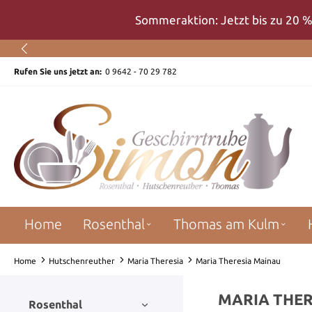
um Hauptinhalt springen
Zur Suche springen
Zur Hauptnavigation springen
Sommeraktion: Jetzt bis zu 20 %
Rufen Sie uns jetzt an:
0 9642 - 70 29 782
Home
Rosenthal
Thomas am Kulm
Home
Hutschenreuther
Maria Theresia
Maria Theresia Mainau
MARIA THER
Rosenthal