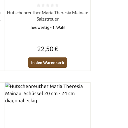
von 5 Sternen
Durchschnittliche Bewertung von 0 von 5 Sternen
u:
Hutschenreuther Maria Theresia Mainau:
=
Salzstreuer
neuwertig - 1. Wahl
Regulärer Preis:
22,50 €
In den Warenkorb