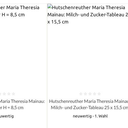
e Bewertung von 0 von 5 Sternen
Durchschnittliche Bewertung von 0 
aria Theresia Mainau:
Hutschenreuther Maria Theresia Maina
r H = 8,5 cm
Milch- und Zucker-Tableau 25 x 15,5 c
uwertig
neuwertig - 1. Wahl