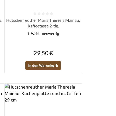
von 5 Sternen
Durchschnittliche Bewertung von 0 von 5 Sternen
u:
Hutschenreuther Maria Theresia Mainau:
Kaffeetasse 2-tlg.
1. Wahl - neuwertig
Regulärer Preis:
29,50 €
In den Warenkorb