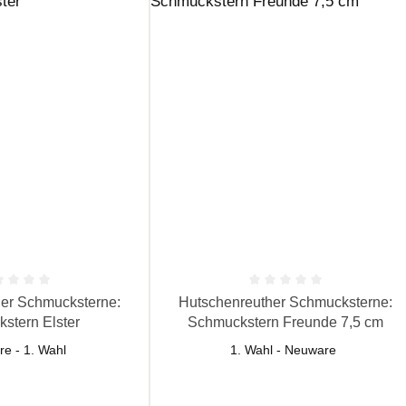
 Bewertung von 0 von 5 Sternen
Durchschnittliche Bewertung von 0 vo
er Schmucksterne:
Hutschenreuther Schmucksterne:
stern Elster
Schmuckstern Freunde 7,5 cm
e - 1. Wahl
1. Wahl - Neuware