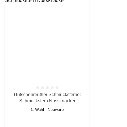
n 5 Sternen
Durchschnittliche Bewertung von 0 von 5 Sternen
Hutschenreuther Schmucksterne:
Schmuckstern Nussknacker
1. Wahl - Neuware