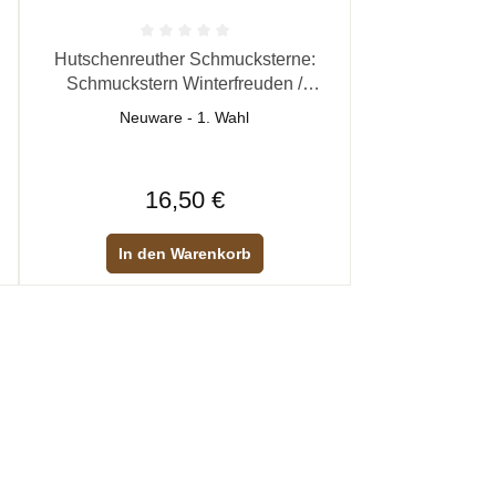
n 5 Sternen
Durchschnittliche Bewertung von 0 von 5 Sternen
Hutschenreuther Schmucksterne:
Schmuckstern Winterfreuden /
Spaziergang
Neuware - 1. Wahl
Regulärer Preis:
16,50 €
In den Warenkorb