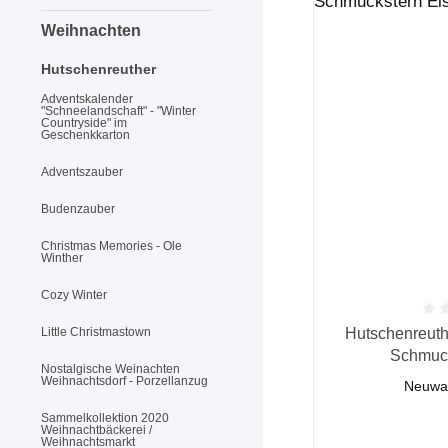
Weihnachten
Hutschenreuther
Adventskalender
"Schneelandschaft" - "Winter
Countryside" im
Geschenkkarton
Adventszauber
Budenzauber
Christmas Memories - Ole
Winther
Cozy Winter
Durchschnittliche
Hutschenreuth
Little Christmastown
Schmuck
Nostalgische Weinachten
Weihnachtsdorf - Porzellanzug
Neuwar
Sammelkollektion 2020
Weihnachtbäckerei /
Weihnachtsmarkt