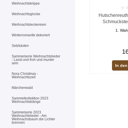
Weihnachtskrippe
Durchschnittliche
Weihnachtsglocke
Hutschenreuth
Schmuckster
Weihnachtsleckereien
1. Wah
Winterromantik dekoriert
Setzkästen
16
Sammelserie Weihnachtslieder
- Lasst und froh und munter
sein
In den
Nora Christmas -
Weihnachtszeit
Märchenwald
Sammelkollektion 2023
Weihnachtsklänge
Sammelserie 2023
Weihnachtslieder - Am
Weihnachsbaum die Lichter
brennen