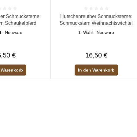
 Bewertung von 0 von 5 Sternen
Durchschnittliche Bewertung von 0 vo
er Schmucksterne:
Hutschenreuther Schmucksterne:
n Schaukelpferd
Schmuckstern Weihnachtswichtel
l - Neuware
1. Wahl - Neuware
Regulärer Preis:
Regulärer Preis:
,50 €
16,50 €
 Warenkorb
In den Warenkorb