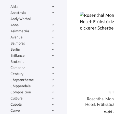
Aida
Anastasia
Andy Warhol
Anna
Asimmetria
Avenue
Balmoral
Berlin
Brillance
Brotzeit
Campana
Century
Chrysantheme
Chippendale
Composition
Durchschnittlich
Rosenthal Monb
Culture
Hotel: Frühstück
Cupola
dicker
Curve
Wahl 