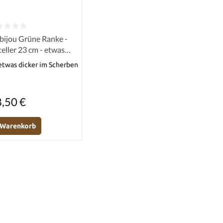
e Bewertung von 0 von 5 Sternen
ijou Grüne Ranke -
eller 23 cm - etwas
er Scherben!
 etwas dicker im Scherben
Regulärer Preis:
,50 €
n Warenkorb