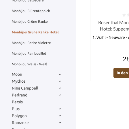
Monbijou Belvedere
Monbijou Blütenteppich
Durchschnittlich
Monbijou Grüne Ranke
Rosenthal Monb
Hotel: Suppent
Monbijou Grüne Ranke Hotel
dicker
1. Wahl - Neuware -
Monbijou Petite Violette
Monbijou Rambouillet
28
Monbijou Weiss - Weiß
In de
Moon
Mythos
Nina Campbell
Perlrand
Persis
Plus
Polygon
Romanze