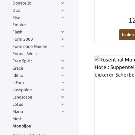
Donatello
Duo
Else
12
Empire
Flash
In de
Form 2000
Form ohne Namen
Format Weiss
Free Spirit
Grace
Idillio
Il Faro
Josephine
Landscape
Lotus
Maria
Mesh
Monbijou