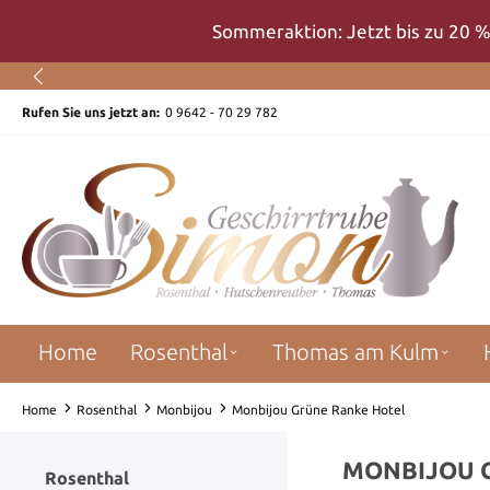
um Hauptinhalt springen
Zur Suche springen
Zur Hauptnavigation springen
Sommeraktion: Jetzt bis zu 20 %
Rufen Sie uns jetzt an:
0 9642 - 70 29 782
Home
Rosenthal
Thomas am Kulm
Home
Rosenthal
Monbijou
Monbijou Grüne Ranke Hotel
MONBIJOU 
Rosenthal